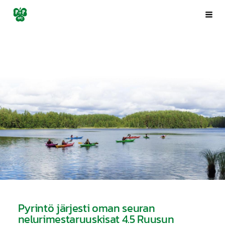
Siirry
Porin Pyrintö ry
Val
sivun
sisältöön
Pyrintö järjesti oman seuran
nelurimestaruuskisat 4.5 Ruusun