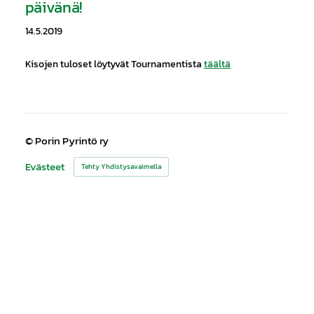
päivänä!
14.5.2019
Kisojen tuloset löytyvät Tournamentista
täältä
©
Porin Pyrintö ry
Evästeet
Tehty Yhdistysavaimella