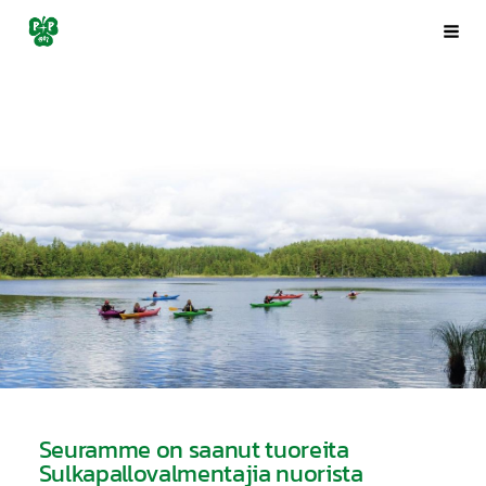
Siirry
Porin Pyrintö ry
Val
sivun
sisältöön
Seuramme on saanut tuoreita
Sulkapallovalmentajia nuorista