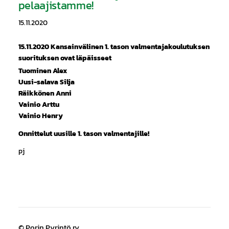
pelaajistamme!
15.11.2020
15.11.2020 Kansainvälinen 1. tason valmentajakoulutuksen
suorituksen ovat läpäisseet
Tuominen Alex
Uusi-salava Silja
Räikkönen Anni
Vainio Arttu
Vainio Henry
Onnittelut uusille 1. tason valmentajille!
pj
©
Porin Pyrintö ry