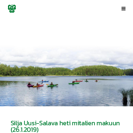
Siirry
Porin Pyrintö ry
Val
sivun
sisältöön
Silja Uusi-Salava heti mitalien makuun
(26.1.2019)