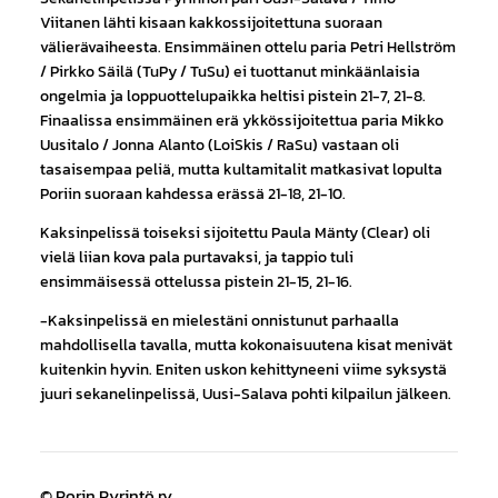
Viitanen lähti kisaan kakkossijoitettuna suoraan
välierävaiheesta. Ensimmäinen ottelu paria Petri Hellström
/ Pirkko Säilä (TuPy / TuSu) ei tuottanut minkäänlaisia
ongelmia ja loppuottelupaikka heltisi pistein 21-7, 21-8.
Finaalissa ensimmäinen erä ykkössijoitettua paria Mikko
Uusitalo / Jonna Alanto (LoiSkis / RaSu) vastaan oli
tasaisempaa peliä, mutta kultamitalit matkasivat lopulta
Poriin suoraan kahdessa erässä 21-18, 21-10.
Kaksinpelissä toiseksi sijoitettu Paula Mänty (Clear) oli
vielä liian kova pala purtavaksi, ja tappio tuli
ensimmäisessä ottelussa pistein 21-15, 21-16.
-Kaksinpelissä en mielestäni onnistunut parhaalla
mahdollisella tavalla, mutta kokonaisuutena kisat menivät
kuitenkin hyvin. Eniten uskon kehittyneeni viime syksystä
juuri sekanelinpelissä, Uusi-Salava pohti kilpailun jälkeen.
©
Porin Pyrintö ry