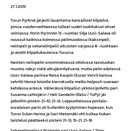
27.1.2019
Turun Pyrkivä järjesti lauantaina kansalliset kilpailut,
joissa vuodenvaihteessa tulleet uudet luokitukset olivat
voimassa. Porin Pyrinnön 13 -vuotias Silja Uusi-Salava oli
noussut kaikissa kolmessa pelimuodossa (kaksinpeli,
nelinpeli ja sekanelinpeli) aikuisten sarjassa B –luokkaan
ja aloitti kilpailukautensa Turussa.
Naisten nelinpelin ensimmäisessä ottelussa tasoluokan
muutos näkyi vielä alkujännityksenä, mutta pelin edetessä
Uusi-Salava parinsa Raisa Kaupin (Euran Veivi) kanssa
selvitti tiensä toiselle kierrokselle melko helposti suoraan
kahdessa erässä. Välierässä kilpailun ykkössijoitettu pari
Susanna Lehtojärvi / Heli Sandelin (RaSu / TuPy) jäi
jalkoihin pistein 21-10, 21-14. Loppuottelussa porilais-
euralaisen parin oli kuitenkin tyytyminen hopeaan, kun
Turun Sulan Henna ja Sari Hietamäki otti kultaa tiukan
taistelun päätteeksi pistein 21-13, 15-21, 21-18.
Sekanelinpelissä Pyrinnön pari Uusi-Salava / Timo