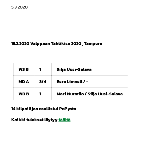
5.3.2020
15.2.2020 Valppaan Tähtikisa 2020 , Tampere
WS B
1
Silja Uusi-Salava
MD A
3/4
Eero Limnell / -
WD B
1
Mari Nurmilo / Silja Uusi-Salava
14 kilpailijaa osallistui PoPysta
Kaikki tulokset löytyy
täältä