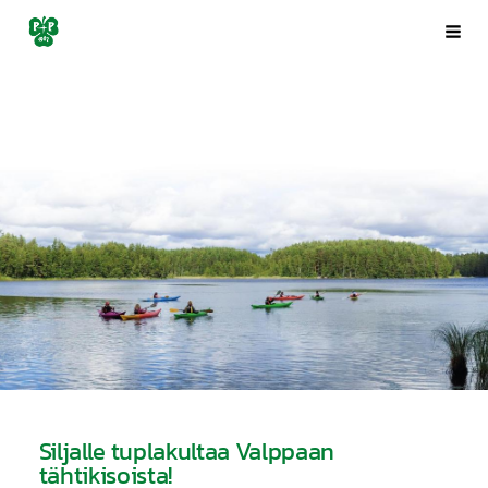
Siirry
Porin Pyrintö ry
Val
sivun
sisältöön
Siljalle tuplakultaa Valppaan
tähtikisoista!