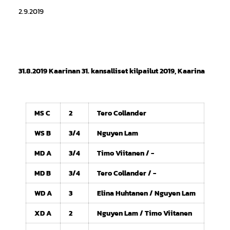
2.9.2019
31.8.2019 Kaarinan 31. kansalliset kilpailut 2019, Kaarina
MS C
2
Tero Collander
WS B
3/4
Nguyen Lam
MD A
3/4
Timo Viitanen / -
MD B
3/4
Tero Collander / -
WD A
3
Elina Huhtanen / Nguyen Lam
XD A
2
Nguyen Lam / Timo Viitanen