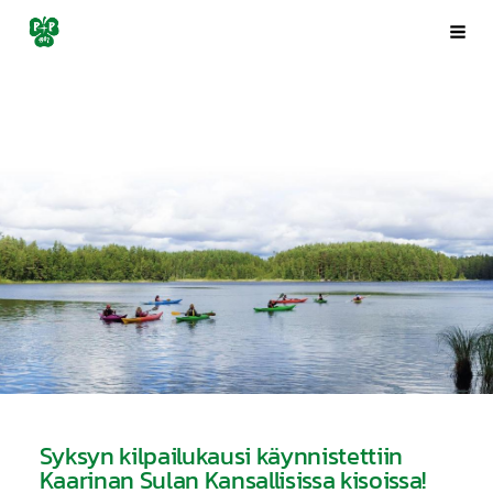
Siirry
Porin Pyrintö ry
Val
sivun
sisältöön
Syksyn kilpailukausi käynnistettiin
Kaarinan Sulan Kansallisissa kisoissa!