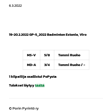
6.3.2022
19-20.2.2022 GP-5_2022 Badminton Estonia, Viro
MS-V
5/8
Tommi Ruoho
MD-A
3/4
Tommi Ruoho / -
1 kilpailija osallistui PoPysta
Tulokset löytyy
täältä
©
Porin Pyrintö ry