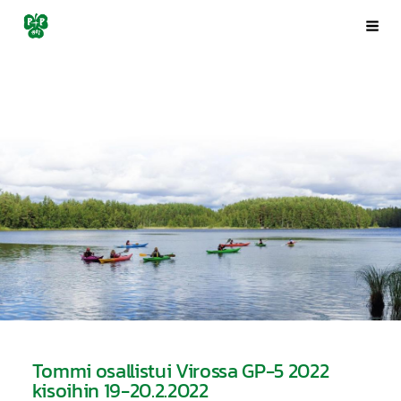
Siirry
Porin Pyrintö ry
Val
sivun
sisältöön
Tommi osallistui Virossa GP-5 2022
kisoihin 19-20.2.2022