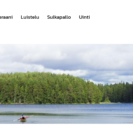
eraani
Luistelu
Sulkapallo
Uinti