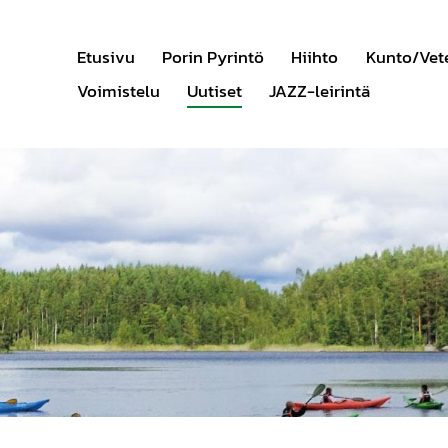
Etusivu
Porin Pyrintö
Hiihto
Kunto/Vet
Voimistelu
Uutiset
JAZZ-leirintä