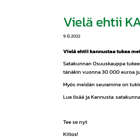
Vielä ehtii
9.12.2022
Vielä ehtii kannustaa tukea me
Satakunnan Osuuskauppa tukee al
tänäkin vuonna 30 000 euroa ju
Myös meidän seuramme on tukima
Lue lisää ja Kannusta: satakun
Tee se nyt
Kiitos!