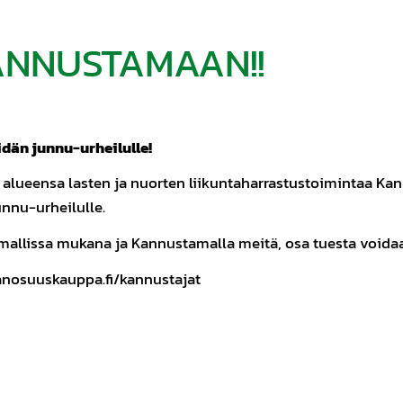
 KANNUSTAMAAN!!
idän junnu-urheilulle!
ueensa lasten ja nuorten liikuntaharrastustoimintaa Kann
nnu-urheilulle.
llissa mukana ja Kannustamalla meitä, osa tuesta voidaan
nanosuuskauppa.fi/kannustajat