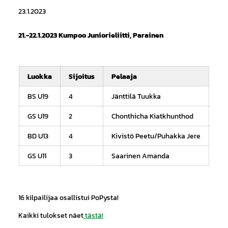
23.1.2023
21.-22.1.2023 Kumpoo Juniorieliitti, Parainen
Luokka
Sijoitus
Pelaaja
BS U19
4
Jänttilä Tuukka
GS U19
2
Chonthicha Kiatkhunthod
BD U13
4
Kivistö Peetu/Puhakka Jere
GS U11
3
Saarinen Amanda
16 kilpailijaa osallistui PoPysta!
Kaikki tulokset näet
tästä!