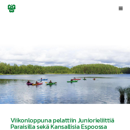
Siirry
Porin Pyrintö ry
Val
sivun
sisältöön
Viikonloppuna pelattiin Juniorieliittiä
Paraisilla sekä Kansallisia Espoossa