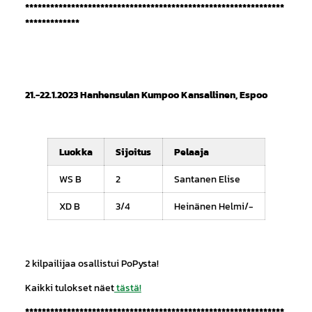
**************************************************************
*************
21.-22.1.2023 Hanhensulan Kumpoo Kansallinen, Espoo
Luokka
Sijoitus
Pelaaja
WS B
2
Santanen Elise
XD B
3/4
Heinänen Helmi/-
2 kilpailijaa osallistui PoPysta!
Kaikki tulokset näet
tästä!
**************************************************************