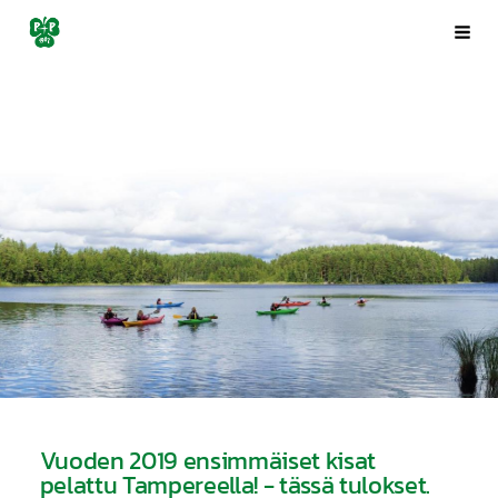
Siirry
Porin Pyrintö ry
Val
sivun
sisältöön
Vuoden 2019 ensimmäiset kisat
pelattu Tampereella! - tässä tulokset.