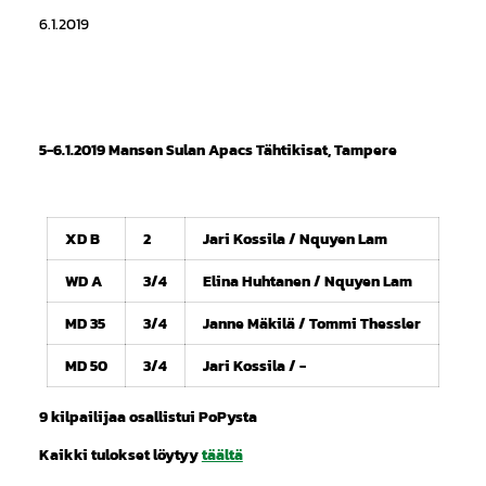
6.1.2019
5-6.1.2019 Mansen Sulan Apacs Tähtikisat, Tampere
XD B
2
Jari Kossila / Nquyen Lam
WD A
3/4
Elina Huhtanen / Nquyen Lam
MD 35
3/4
Janne Mäkilä / Tommi Thessler
MD 50
3/4
Jari Kossila / -
9 kilpailijaa osallistui PoPysta
Kaikki tulokset löytyy
täältä