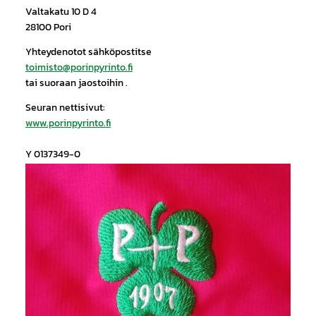
Valtakatu 10 D 4
28100 Pori
Yhteydenotot sähköpostitse
toimisto@porinpyrinto.fi
tai suoraan jaostoihin .
Seuran nettisivut:
www.porinpyrinto.fi
Y 0137349-0