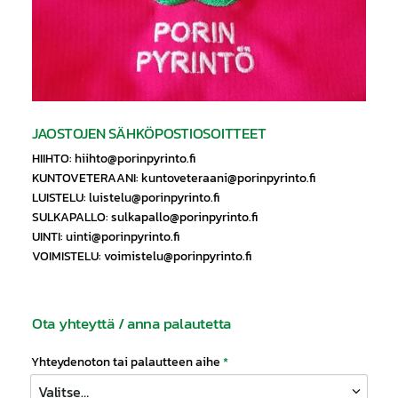
JAOSTOJEN SÄHKÖPOSTIOSOITTEET
HIIHTO: hiihto@porinpyrinto.fi
KUNTOVETERAANI: kuntoveteraani@porinpyrinto.fi
LUISTELU: luistelu@porinpyrinto.fi
SULKAPALLO: sulkapallo@porinpyrinto.fi
UINTI: uinti@porinpyrinto.fi
VOIMISTELU: voimistelu@porinpyrinto.fi
Ota yhteyttä / anna palautetta
Yhteydenoton tai palautteen aihe
*