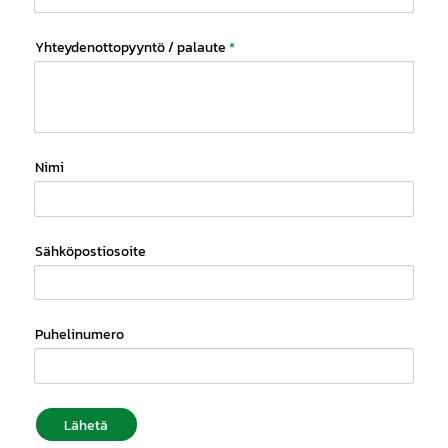
Yhteydenottopyyntö / palaute
*
Nimi
Sähköpostiosoite
Puhelinumero
Lähetä