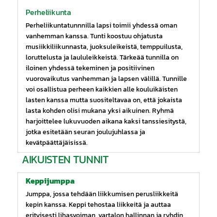
Perheliikunta
Perheliikuntatunnnilla lapsi toimii yhdessä oman
vanhemman kanssa. Tunti koostuu ohjatusta
musiikkiliikunnasta, juoksuleikeistä, temppuilusta,
loruttelusta ja laululeikkeistä. Tärkeää tunnilla on
iloinen yhdessä tekeminen ja positiivinen
vuorovaikutus vanhemman ja lapsen välillä. Tunnille
voi osallistua perheen kaikkien alle kouluikäisten
lasten kanssa mutta suositeltavaa on, että jokaista
lasta kohden olisi mukana yksi aikuinen. Ryhmä
harjoittelee lukuvuoden aikana kaksi tanssiesitystä,
jotka esitetään seuran joulujuhlassa ja
kevätpäättäjäisissä.
AIKUISTEN TUNNIT
Keppijumppa
Jumppa, jossa tehdään liikkumisen perusliikkeitä
kepin kanssa. Keppi tehostaa liikkeitä ja auttaa
erityisesti lihasvoiman, vartalon hallinnan ja ryhdin