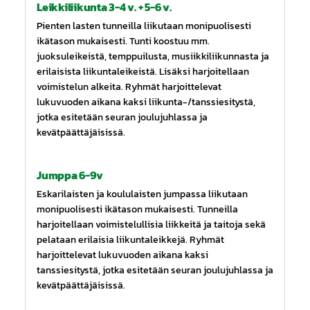
Leikkiliikunta 3-4 v. + 5-6 v.
Pienten lasten tunneilla liikutaan monipuolisesti
ikätason mukaisesti. Tunti koostuu mm.
juoksuleikeistä, temppuilusta, musiikkiliikunnasta ja
erilaisista liikuntaleikeistä. Lisäksi harjoitellaan
voimistelun alkeita. Ryhmät harjoittelevat
lukuvuoden aikana kaksi liikunta-/tanssiesitystä,
jotka esitetään seuran joulujuhlassa ja
kevätpäättäjäisissä.
Jumppa 6-9v
Eskarilaisten ja koululaisten jumpassa liikutaan
monipuolisesti ikätason mukaisesti. Tunneilla
harjoitellaan voimistelullisia liikkeitä ja taitoja sekä
pelataan erilaisia liikuntaleikkejä. Ryhmät
harjoittelevat lukuvuoden aikana kaksi
tanssiesitystä, jotka esitetään seuran joulujuhlassa ja
kevätpäättäjäisissä.