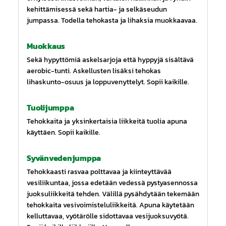
kehittämisessä sekä hartia- ja selkäseudun
jumpassa. Todella tehokasta ja lihaksia muokkaavaa.
Muokkaus
Sekä hypyttömiä askelsarjoja että hyppyjä sisältävä
aerobic-tunti. Askellusten lisäksi tehokas
lihaskunto-osuus ja loppuvenyttelyt. Sopii kaikille.
Tuolijumppa
Tehokkaita ja yksinkertaisia liikkeitä tuolia apuna
käyttäen. Sopii kaikille.
Syvänvedenjumppa
Tehokkaasti rasvaa polttavaa ja kiinteyttävää
vesiliikuntaa, jossa edetään vedessä pystyasennossa
juoksuliikkeitä tehden. Välillä pysähdytään tekemään
tehokkaita vesivoimisteluliikkeitä. Apuna käytetään
kelluttavaa, vyötärölle sidottavaa vesijuoksuvyötä.