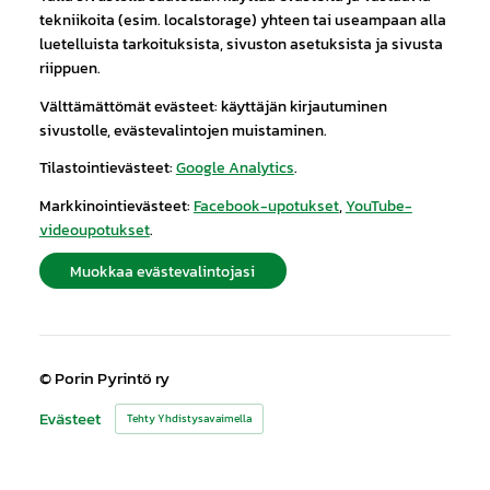
tekniikoita (esim. localstorage) yhteen tai useampaan alla
luetelluista tarkoituksista, sivuston asetuksista ja sivusta
riippuen.
Välttämättömät evästeet: käyttäjän kirjautuminen
sivustolle, evästevalintojen muistaminen.
Tilastointievästeet:
Google Analytics
.
Markkinointievästeet:
Facebook-upotukset
,
YouTube-
videoupotukset
.
Muokkaa evästevalintojasi
©
Porin Pyrintö ry
Evästeet
Tehty Yhdistysavaimella