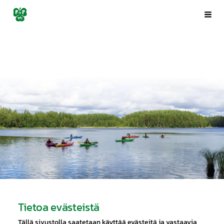
Siirry
Porin Pyrintö ry
Val
sivun
sisältöön
Tietoa evästeistä
Tällä sivustolla saatetaan käyttää evästeitä ja vastaavia