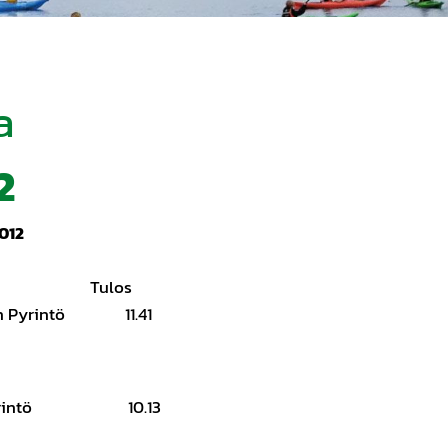
a
2
012
1 km V
Tulos
in Pyrintö 11.41
n Pyrintö 10.13