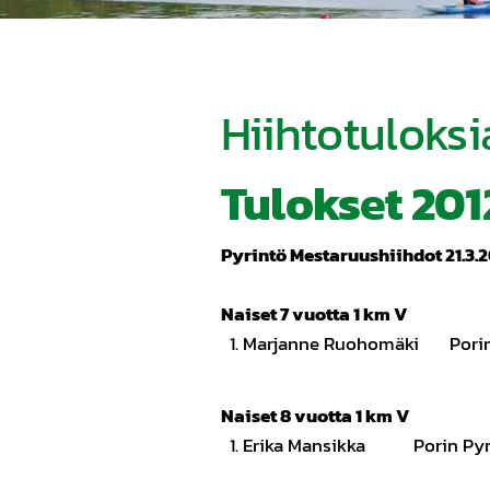
Hiihtotuloksi
Tulokset 201
Pyrintö Mestaruushiihdot 21.3.2
Naiset 7 vuotta 
1. Marjanne Ruohomäki Por
Naiset 8 vuotta 1 km V
1. Erika Mansikka Pori