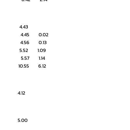
as 4.43
a 4.45 0.02
 4.56 0.13
n 5.52 1.09
5.57 1.14
10.55 6.12
a 4.12
n 5.00