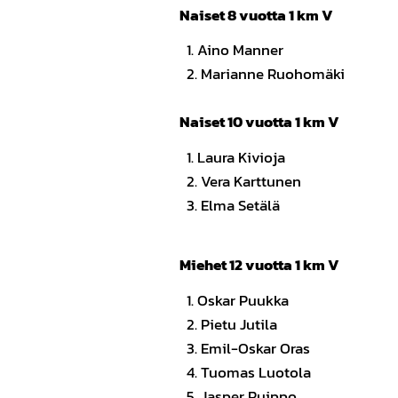
Naiset 8 vuotta 1 km V
1. Aino Manne
2. Marianne Ruohomä
Naiset 10 vuotta 1 km V
1. Laura Kivio
2. Vera Karttune
3. Elma Setälä
Miehet 12 vuotta 1 km V
1. Oskar Puukk
2. Pietu Jutil
3. Emil-Oskar Or
4. Tuomas Luotol
5. Jasper Ruipp