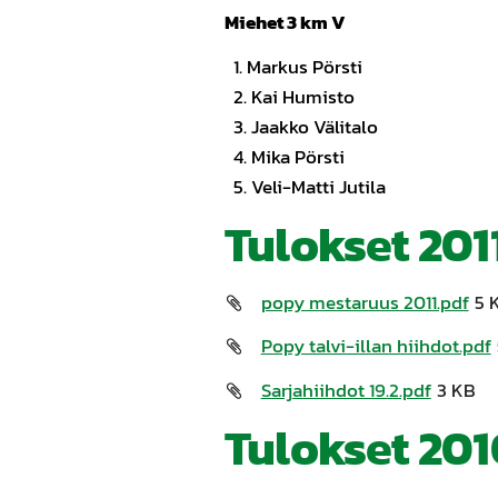
Miehet 3 km V
1. Markus Pörst
2. Kai Humisto 
3. Jaakko Välitalo
4. Mika Pörsti 
5. Veli-Matti Jutil
Tulokset 201
popy mestaruus 2011.pdf
5 
Popy talvi-illan hiihdot.pdf
Sarjahiihdot 19.2.pdf
3 KB
Tulokset 20