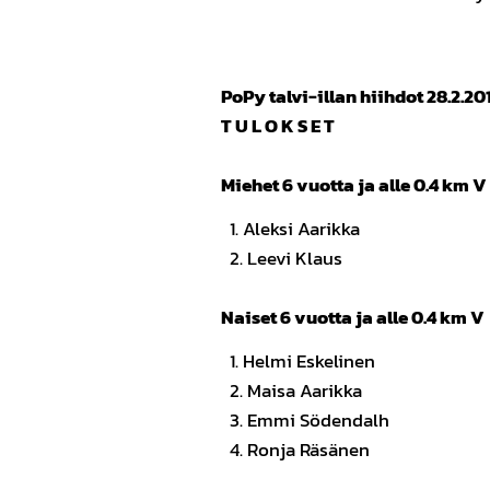
PoPy talvi-illan hiihdot 28.2.20
T U L O K S E T
Miehet 6 vuotta ja alle 0.4 km V
1. Aleksi Aarik
2. Leevi Klaus
Naiset 6 vuotta ja alle 0.4 km V
1. Helmi Eskelin
2. Maisa Aarikk
3. Emmi Södendal
4. Ronja Räsäne