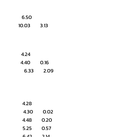
r 6.50
ki 10.03 3.13
ja 4.24
n 4.40 0.16
 6.33 2.09
a 4.28
a 4.30 0.02
as 4.48 0.20
a 5.25 0.57
o 6.42 2.14