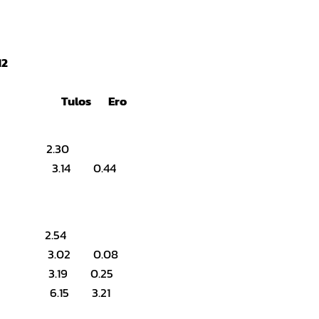
12
Tulos Ero
ka 2.30
 3.14 0.44
en 2.54
a 3.02 0.08
h 3.19 0.25
n 6.15 3.21