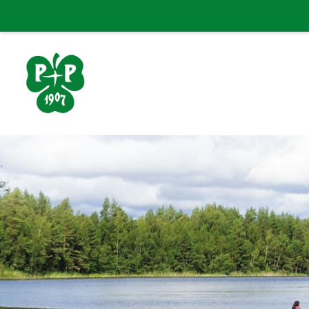
Siirry
sivun
sisältöön
Porin Pyrintö ry