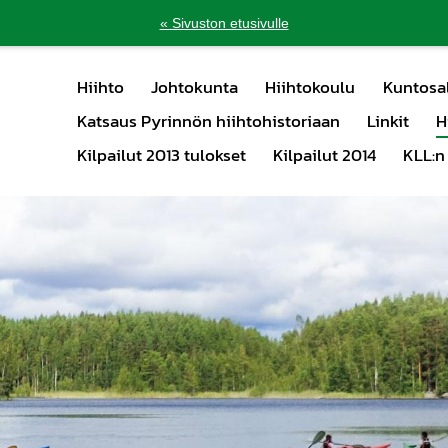
« Sivuston etusivulle
Hiihto
Johtokunta
Hiihtokoulu
Kuntosal
Katsaus Pyrinnön hiihtohistoriaan
Linkit
H
Kilpailut 2013 tulokset
Kilpailut 2014
KLL:n