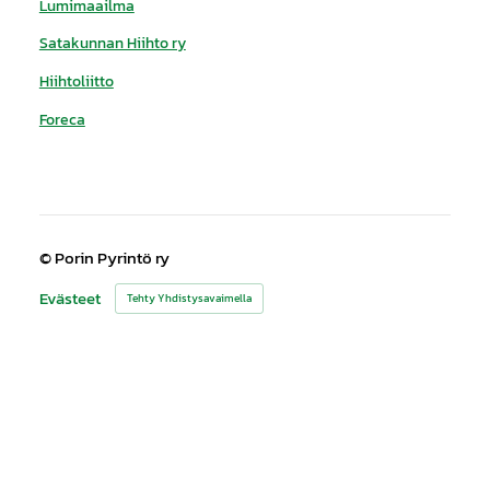
Lumimaailma
Satakunnan Hiihto ry
Hiihtoliitto
Foreca
©
Porin Pyrintö ry
Evästeet
Tehty Yhdistysavaimella