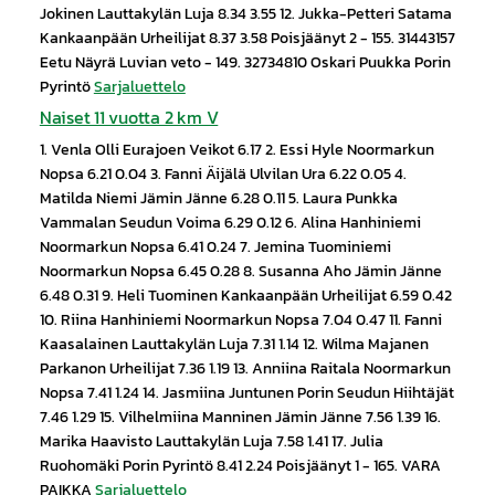
Jokinen Lauttakylän Luja 8.34 3.55 12. Jukka-Petteri Satama
Kankaanpään Urheilijat 8.37 3.58 Poisjäänyt 2 - 155. 31443157
Eetu Näyrä Luvian veto - 149. 32734810 Oskari Puukka Porin
Pyrintö
Sarjaluettelo
Naiset 11 vuotta 2 km V
1. Venla Olli Eurajoen Veikot 6.17 2. Essi Hyle Noormarkun
Nopsa 6.21 0.04 3. Fanni Äijälä Ulvilan Ura 6.22 0.05 4.
Matilda Niemi Jämin Jänne 6.28 0.11 5. Laura Punkka
Vammalan Seudun Voima 6.29 0.12 6. Alina Hanhiniemi
Noormarkun Nopsa 6.41 0.24 7. Jemina Tuominiemi
Noormarkun Nopsa 6.45 0.28 8. Susanna Aho Jämin Jänne
6.48 0.31 9. Heli Tuominen Kankaanpään Urheilijat 6.59 0.42
10. Riina Hanhiniemi Noormarkun Nopsa 7.04 0.47 11. Fanni
Kaasalainen Lauttakylän Luja 7.31 1.14 12. Wilma Majanen
Parkanon Urheilijat 7.36 1.19 13. Anniina Raitala Noormarkun
Nopsa 7.41 1.24 14. Jasmiina Juntunen Porin Seudun Hiihtäjät
7.46 1.29 15. Vilhelmiina Manninen Jämin Jänne 7.56 1.39 16.
Marika Haavisto Lauttakylän Luja 7.58 1.41 17. Julia
Ruohomäki Porin Pyrintö 8.41 2.24 Poisjäänyt 1 - 165. VARA
PAIKKA
Sarjaluettelo