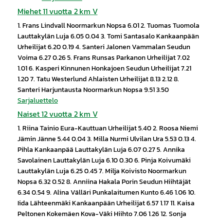
Miehet 11 vuotta 2 km V
1. Frans Lindvall Noormarkun Nopsa 6.01 2. Tuomas Tuomola
Lauttakylän Luja 6.05 0.04 3. Tomi Santasalo Kankaanpään
Urheilijat 6.20 0.19 4. Santeri Jalonen Vammalan Seudun
Voima 6.27 0.26 5. Frans Runsas Parkanon Urheilijat 7.02
1.01 6. Kasperi Kinnunen Honkajoen Seudun Urheilijat 7.21
1.20 7. Tatu Westerlund Ahlaisten Urheilijat 8.13 2.12 8.
Santeri Harjuntausta Noormarkun Nopsa 9.51 3.50
Sarjaluettelo
Naiset 12 vuotta 2 km V
1. Riina Tainio Eura-Kauttuan Urheilijat 5.40 2. Roosa Niemi
Jämin Jänne 5.44 0.04 3. Milla Nurmi Ulvilan Ura 5.53 0.13 4.
Pihla Kankaanpää Lauttakylän Luja 6.07 0.27 5. Annika
Savolainen Lauttakylän Luja 6.10 0.30 6. Pinja Koivumäki
Lauttakylän Luja 6.25 0.45 7. Milja Koivisto Noormarkun
Nopsa 6.32 0.52 8. Anniina Hakala Porin Seudun Hiihtäjät
6.34 0.54 9. Alina Välläri Punkalaitumen Kunto 6.46 1.06 10.
Iida Lähteenmäki Kankaanpään Urheilijat 6.57 1.17 11. Kaisa
Peltonen Kokemäen Kova-Väki Hiihto 7.06 1.26 12. Sonja