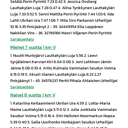
Setälä Porin Pyrintö 7.23 0.42 3. Jessica Ossberg
Lauttakylän Luja 7.28 0.47 4. Alina Tynkkynen Lauttakylän
Luja 7.33 0.52 5. Senni Mattila Porin Pyrintö 7.44 1.03 6. Iida
Lahti Ulvilan Ura 7.47 1.06 7. Mila Siro Parkanon Urheilijat
10.16 3.35 Poisjäänyt 2 - 39. 34449954 Ella Leppänen
Nakkilan Vire - 36. 32766166 Meeri Viljanen Porin Pyrintö
Sarjaluettelo
Miehet 7 vuotta 1 km V
1. Nuutti Murtojärvi Lauttakylän Luja 5.56 2. Leevi
Syrjäläinen Karvian Kiri 6.04 0.08 3. Joni Lehtinen Jämin
Jänne 6.06 0.10 4. Arttu Kulmala Vammalan Seudun Voima
6.15 0.19 5. Akseli Alanen Lauttakylän Luja 8.23 2.27
Poisjäänyt 1 - 45. 34576237 Pertti Pihala Ahlaisten Urheilijat
Sarjaluettelo
Naiset 8 vuotta 1 km V
1. Katariina Keitaanniemi Ulvilan Ura 4.59 2. Lotta-Maria
Maine Lauttakylän Luja 5.11 0.12 3. Julia Junkkala Vammalan
Seudun Voima 5.15 0.16 4. Siiri Hellsten Noormarkun Nopsa
5.39 0.40 5. Salla Uusihonko Honkajoen Seudun Urheilijat