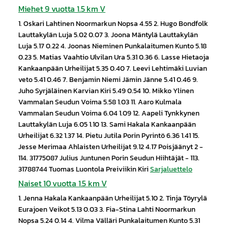
Miehet 9 vuotta 1.5 km V
1. Oskari Lahtinen Noormarkun Nopsa 4.55 2. Hugo Bondfolk
Lauttakylän Luja 5.02 0.07 3. Joona Mäntylä Lauttakylän
Luja 5.17 0.22 4. Joonas Nieminen Punkalaitumen Kunto 5.18
0.23 5. Matias Vaahtio Ulvilan Ura 5.31 0.36 6. Lasse Hietaoja
Kankaanpään Urheilijat 5.35 0.40 7. Leevi Lehtimäki Luvian
veto 5.41 0.46 7. Benjamin Niemi Jämin Jänne 5.41 0.46 9.
Juho Syrjäläinen Karvian Kiri 5.49 0.54 10. Mikko Ylinen
Vammalan Seudun Voima 5.58 1.03 11. Aaro Kulmala
Vammalan Seudun Voima 6.04 1.09 12. Aapeli Tynkkynen
Lauttakylän Luja 6.05 1.10 13. Sami Hakala Kankaanpään
Urheilijat 6.32 1.37 14. Pietu Jutila Porin Pyrintö 6.36 1.41 15.
Jesse Merimaa Ahlaisten Urheilijat 9.12 4.17 Poisjäänyt 2 -
114. 31775087 Julius Juntunen Porin Seudun Hiihtäjät - 113.
31788744 Tuomas Luontola Preiviikin Kiri
Sarjaluettelo
Naiset 10 vuotta 1.5 km V
1. Jenna Hakala Kankaanpään Urheilijat 5.10 2. Tinja Töyrylä
Eurajoen Veikot 5.13 0.03 3. Fia-Stina Lahti Noormarkun
Nopsa 5.24 0.14 4. Vilma Välläri Punkalaitumen Kunto 5.31