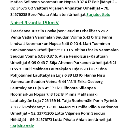
Matias Seilonen Noormarkun Nopsa 8.37 4.17 Poisjäänyt 2 -
82. 34576160 Valtteri Viljanen Ahlaisten Urheilijat - 78.
34576238 Eero Pihala Ahlaisten Urheilijat
Sarjaluettelo
Naiset 9 vuotta 1.5 km V
1. Marjaana Jussila Honkajoen Seudun Urheilijat 5.26 2.
Venla Välläri Vammalan Seudun Voima 5.43 0.17 3. Fanni
Lindvall Noormarkun Nopsa 5.46 0.20 4. Mari Tuominen
Kankaanpään Urheilijat 5.59 0.33 5. Aliina Finska Vammalan
Seudun Voima 6.03 0.37 6. Alisa Heino Eura-Kauttuan
Urheilijat 6.09 0.43 7. Silja Ahonen Parkanon Urheilijat 6.21
0.55 8. Tuuli Mäkinen Lauttakylän Luja 6.28 1.02 9. Iina
Pohjolainen Lauttakylän Luja 6.39 1.13 10. Hanna Nisu
Vammalan Seudun Voima 6.44 1.18 11. Erika Ossberg
Lauttakylän Luja 6.45 1.19 12. Ellinoora Sillanpää
Noormarkun Nopsa 7.18 1.52 13. Minna Mahlamäki
Lauttakylän Luja 7.25 1.59 14. Taija Ruohomäki Porin Pyrintö
7.38 2.12 Poisjäänyt 3 - 96. 34446575 Emilia Piilola Parkanon
Urheilijat - 92. 33775205 Lotta Viljanen Porin Seudun
Hiihtäjät - 89. 34576173 Lotta Pihala Ahlaisten Urheilijat
Sarjaluettelo