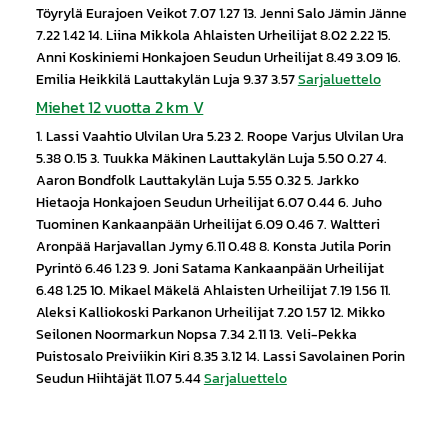
Töyrylä Eurajoen Veikot 7.07 1.27 13. Jenni Salo Jämin Jänne
7.22 1.42 14. Liina Mikkola Ahlaisten Urheilijat 8.02 2.22 15.
Anni Koskiniemi Honkajoen Seudun Urheilijat 8.49 3.09 16.
Emilia Heikkilä Lauttakylän Luja 9.37 3.57
Sarjaluettelo
Miehet 12 vuotta 2 km V
1. Lassi Vaahtio Ulvilan Ura 5.23 2. Roope Varjus Ulvilan Ura
5.38 0.15 3. Tuukka Mäkinen Lauttakylän Luja 5.50 0.27 4.
Aaron Bondfolk Lauttakylän Luja 5.55 0.32 5. Jarkko
Hietaoja Honkajoen Seudun Urheilijat 6.07 0.44 6. Juho
Tuominen Kankaanpään Urheilijat 6.09 0.46 7. Waltteri
Aronpää Harjavallan Jymy 6.11 0.48 8. Konsta Jutila Porin
Pyrintö 6.46 1.23 9. Joni Satama Kankaanpään Urheilijat
6.48 1.25 10. Mikael Mäkelä Ahlaisten Urheilijat 7.19 1.56 11.
Aleksi Kalliokoski Parkanon Urheilijat 7.20 1.57 12. Mikko
Seilonen Noormarkun Nopsa 7.34 2.11 13. Veli-Pekka
Puistosalo Preiviikin Kiri 8.35 3.12 14. Lassi Savolainen Porin
Seudun Hiihtäjät 11.07 5.44
Sarjaluettelo