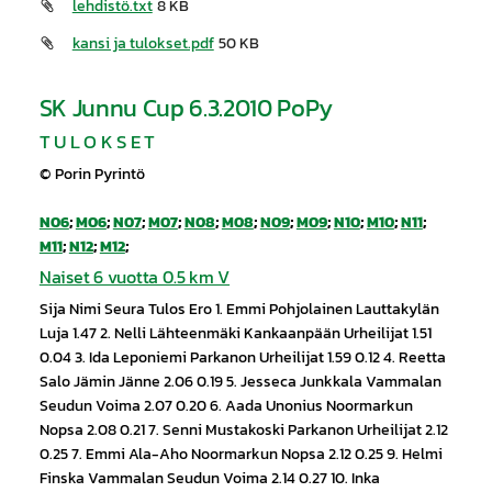
lehdistö.txt
8 KB
kansi ja tulokset.pdf
50 KB
SK Junnu Cup 6.3.2010 PoPy
T U L O K S E T
© Porin Pyrintö
N06
;
M06
;
N07
;
M07
;
N08
;
M08
;
N09
;
M09
;
N10
;
M10
;
N11
;
M11
;
N12
;
M12
;
Naiset 6 vuotta 0.5 km V
Sija Nimi Seura Tulos Ero 1. Emmi Pohjolainen Lauttakylän
Luja 1.47 2. Nelli Lähteenmäki Kankaanpään Urheilijat 1.51
0.04 3. Ida Leponiemi Parkanon Urheilijat 1.59 0.12 4. Reetta
Salo Jämin Jänne 2.06 0.19 5. Jesseca Junkkala Vammalan
Seudun Voima 2.07 0.20 6. Aada Unonius Noormarkun
Nopsa 2.08 0.21 7. Senni Mustakoski Parkanon Urheilijat 2.12
0.25 7. Emmi Ala-Aho Noormarkun Nopsa 2.12 0.25 9. Helmi
Finska Vammalan Seudun Voima 2.14 0.27 10. Inka