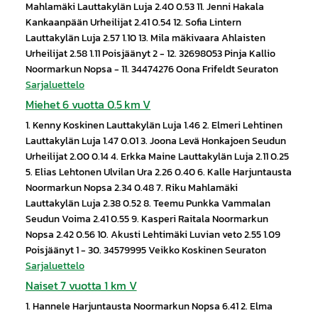
Mahlamäki Lauttakylän Luja 2.40 0.53 11. Jenni Hakala
Kankaanpään Urheilijat 2.41 0.54 12. Sofia Lintern
Lauttakylän Luja 2.57 1.10 13. Mila mäkivaara Ahlaisten
Urheilijat 2.58 1.11 Poisjäänyt 2 - 12. 32698053 Pinja Kallio
Noormarkun Nopsa - 11. 34474276 Oona Frifeldt Seuraton
Sarjaluettelo
Miehet 6 vuotta 0.5 km V
1. Kenny Koskinen Lauttakylän Luja 1.46 2. Elmeri Lehtinen
Lauttakylän Luja 1.47 0.01 3. Joona Levä Honkajoen Seudun
Urheilijat 2.00 0.14 4. Erkka Maine Lauttakylän Luja 2.11 0.25
5. Elias Lehtonen Ulvilan Ura 2.26 0.40 6. Kalle Harjuntausta
Noormarkun Nopsa 2.34 0.48 7. Riku Mahlamäki
Lauttakylän Luja 2.38 0.52 8. Teemu Punkka Vammalan
Seudun Voima 2.41 0.55 9. Kasperi Raitala Noormarkun
Nopsa 2.42 0.56 10. Akusti Lehtimäki Luvian veto 2.55 1.09
Poisjäänyt 1 - 30. 34579995 Veikko Koskinen Seuraton
Sarjaluettelo
Naiset 7 vuotta 1 km V
1. Hannele Harjuntausta Noormarkun Nopsa 6.41 2. Elma