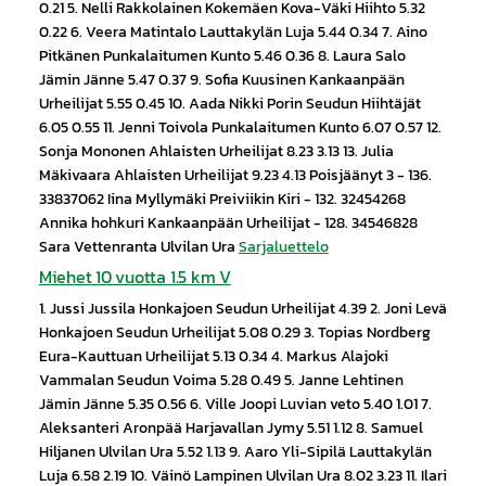
0.21 5. Nelli Rakkolainen Kokemäen Kova-Väki Hiihto 5.32
0.22 6. Veera Matintalo Lauttakylän Luja 5.44 0.34 7. Aino
Pitkänen Punkalaitumen Kunto 5.46 0.36 8. Laura Salo
Jämin Jänne 5.47 0.37 9. Sofia Kuusinen Kankaanpään
Urheilijat 5.55 0.45 10. Aada Nikki Porin Seudun Hiihtäjät
6.05 0.55 11. Jenni Toivola Punkalaitumen Kunto 6.07 0.57 12.
Sonja Mononen Ahlaisten Urheilijat 8.23 3.13 13. Julia
Mäkivaara Ahlaisten Urheilijat 9.23 4.13 Poisjäänyt 3 - 136.
33837062 Iina Myllymäki Preiviikin Kiri - 132. 32454268
Annika hohkuri Kankaanpään Urheilijat - 128. 34546828
Sara Vettenranta Ulvilan Ura
Sarjaluettelo
Miehet 10 vuotta 1.5 km V
1. Jussi Jussila Honkajoen Seudun Urheilijat 4.39 2. Joni Levä
Honkajoen Seudun Urheilijat 5.08 0.29 3. Topias Nordberg
Eura-Kauttuan Urheilijat 5.13 0.34 4. Markus Alajoki
Vammalan Seudun Voima 5.28 0.49 5. Janne Lehtinen
Jämin Jänne 5.35 0.56 6. Ville Joopi Luvian veto 5.40 1.01 7.
Aleksanteri Aronpää Harjavallan Jymy 5.51 1.12 8. Samuel
Hiljanen Ulvilan Ura 5.52 1.13 9. Aaro Yli-Sipilä Lauttakylän
Luja 6.58 2.19 10. Väinö Lampinen Ulvilan Ura 8.02 3.23 11. Ilari