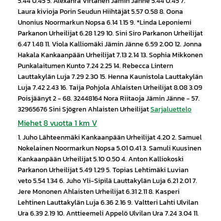
5.44 0.45 5. Alexanra Virtanen Jämin Jänne 5.44 0.45 7.
Laura kivioja Porin Seudun Hiihtäjät 5.57 0.58 8. Oona
Unonius Noormarkun Nopsa 6.14 1.15 9. *Linda Leponiemi
Parkanon Urheilijat 6.28 1.29 10. Sini Siro Parkanon Urheilijat
6.47 1.48 11. Viola Kalliomäki Jämin Jänne 6.59 2.00 12. Jonna
Hakala Kankaanpään Urheilijat 7.13 2.14 13. Sophia Mikkonen
Punkalaitumen Kunto 7.24 2.25 14. Rebecca Lintern
Lauttakylän Luja 7.29 2.30 15. Henna Kaunistola Lauttakylän
Luja 7.42 2.43 16. Taija Pohjola Ahlaisten Urheilijat 8.08 3.09
Poisjäänyt 2 - 68. 32448164 Nora Riitaoja Jämin Jänne - 57.
32965676 Sini Sjögren Ahlaisten Urheilijat
Sarjaluettelo
Miehet 8 vuotta 1 km V
1. Juho Lähteenmäki Kankaanpään Urheilijat 4.20 2. Samuel
Nokelainen Noormarkun Nopsa 5.01 0.41 3. Samuli Kuusinen
Kankaanpään Urheilijat 5.10 0.50 4. Anton Kalliokoski
Parkanon Urheilijat 5.49 1.29 5. Topias Lehtimäki Luvian
veto 5.54 1.34 6. Juho Yli-Sipilä Lauttakylän Luja 6.21 2.01 7.
Jere Mononen Ahlaisten Urheilijat 6.31 2.11 8. Kasperi
Lehtinen Lauttakylän Luja 6.36 2.16 9. Valtteri Lahti Ulvilan
Ura 6.39 2.19 10. Anttieemeli Appelö Ulvilan Ura 7.24 3.04 11.