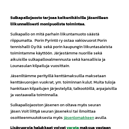
Sulkapallojaosto tarjoaa kaikenikäisille jäsenilleen
liikunnallisesti monipuolista toimintaa.
Sulkapallo on mitä parhain liikuntamuoto säästä
riippumatta. Porin Pyrintö ry ostaa vakiovuorot Porin
tennishalli Oy:ltä sekä porin kaupungin liikuntasaleista
toimintamme käyttöön. Järjestämme nuorille sekä
aikuisille sulkapallovalmennusta sekä kansallisia ja
Lounasulan kilpailuja vuosittain.
Jäseniltämme perityillä kenttämaksuilla maksetaan
kenttävuorojen vuokrat, ym. toiminnan kulut. Muita tuloja
hankitaan kilpailujen järjestelyllä, talkootöillä, arpajaisilla
ja vastaavalla toiminnalla.
Sulkapallojaoston jäsenen on oltava myös seuran
jäsen.Voit liittyä seuran jäseneksi tai ilmoittaa
osoitteenmuutoksesta myös
jäsenlomakkeen
avulla.
Lisävuoroja halukkaat voivat
varata
maksua vastaan