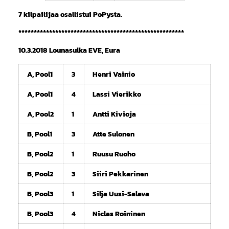
7 kilpailijaa osallistui PoPysta.
******************************************************
10.3.2018 Lounasulka EVE, Eura
A, Pool1
3
Henri Vainio
A, Pool1
4
Lassi Vierikko
A, Pool2
1
Antti Kivioja
B, Pool1
3
Atte Sulonen
B, Pool2
1
Ruusu Ruoho
B, Pool2
3
Siiri Pekkarinen
B, Pool3
1
Silja Uusi-Salava
B, Pool3
4
Niclas Roininen