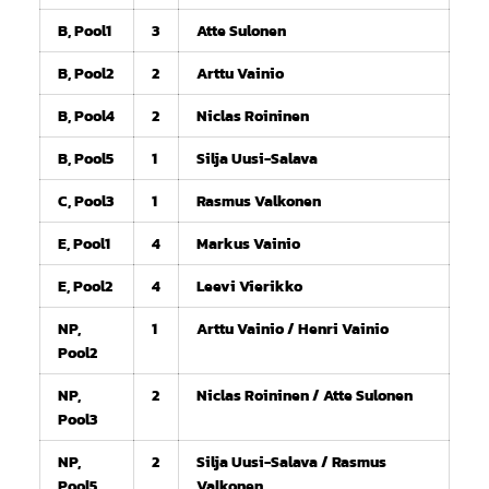
B, Pool1
3
Atte Sulonen
B, Pool2
2
Arttu Vainio
B, Pool4
2
Niclas Roininen
B, Pool5
1
Silja Uusi-Salava
C, Pool3
1
Rasmus Valkonen
E, Pool1
4
Markus Vainio
E, Pool2
4
Leevi Vierikko
NP,
1
Arttu Vainio / Henri Vainio
Pool2
NP,
2
Niclas Roininen / Atte Sulonen
Pool3
NP,
2
Silja Uusi-Salava / Rasmus
Pool5
Valkonen