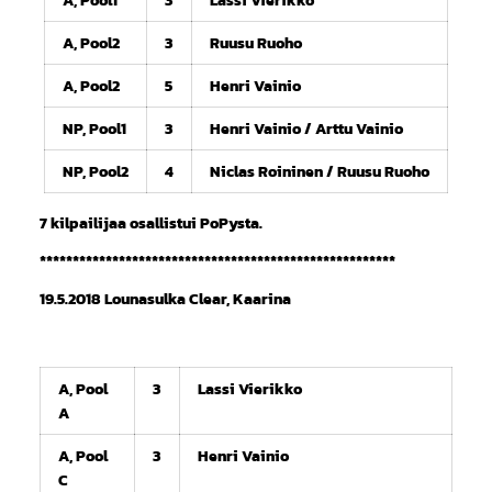
A, Pool2
3
Ruusu Ruoho
A, Pool2
5
Henri Vainio
NP, Pool1
3
Henri Vainio / Arttu Vainio
NP, Pool2
4
Niclas Roininen / Ruusu Ruoho
7 kilpailijaa osallistui PoPysta.
******************************************************
19.5.2018 Lounasulka Clear, Kaarina
A, Pool
3
Lassi Vierikko
A
A, Pool
3
Henri Vainio
C