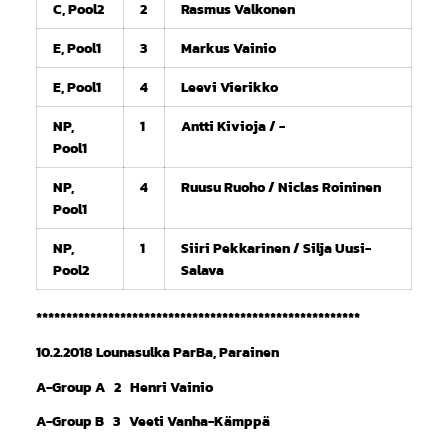
C, Pool2
2
Rasmus Valkonen
E, Pool1
3
Markus Vainio
E, Pool1
4
Leevi Vierikko
NP,
1
Antti Kivioja / -
Pool1
NP,
4
Ruusu Ruoho / Niclas Roininen
Pool1
NP,
1
Siiri Pekkarinen / Silja Uusi-
Pool2
Salava
******************************************************
10.2.2018 Lounasulka ParBa, Parainen
A-Group A 2 Henri Vainio
A-Group B 3 Veeti Vanha-Kämppä