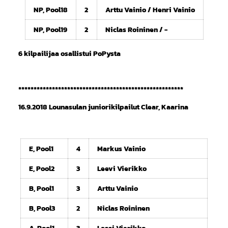
NP, Pool18
2
Arttu Vainio / Henri Vainio
NP, Pool19
2
Niclas Roininen / -
6 kilpailijaa osallistui PoPysta
******************************************************
16.9.2018 Lounasulan juniorikilpailut Clear, Kaarina
E, Pool1
4
Markus Vainio
E, Pool2
3
Leevi Vierikko
B, Pool1
3
Arttu Vainio
B, Pool3
2
Niclas Roininen
A, Pool1
3
Lassi Vierikko