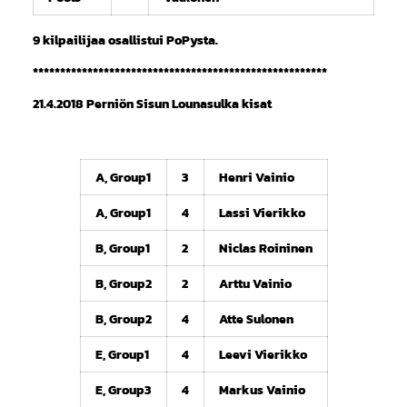
9 kilpailijaa osallistui PoPysta.
******************************************************
21.4.2018 Perniön Sisun Lounasulka kisat
A, Group1
3
Henri Vainio
A, Group1
4
Lassi Vierikko
B, Group1
2
Niclas Roininen
B, Group2
2
Arttu Vainio
B, Group2
4
Atte Sulonen
E, Group1
4
Leevi Vierikko
E, Group3
4
Markus Vainio