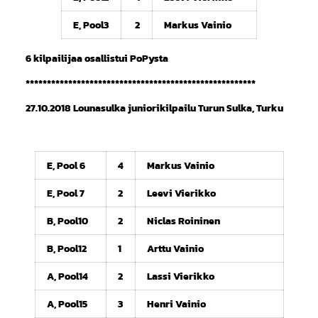
E, Pool3
2
Markus Vainio
6 kilpailijaa osallistui PoPysta
******************************************************
27.10.2018 Lounasulka juniorikilpailu Turun Sulka, Turku
E, Pool 6
4
Markus Vainio
E, Pool 7
2
Leevi Vierikko
B, Pool10
2
Niclas Roininen
B, Pool12
1
Arttu Vainio
A, Pool14
2
Lassi Vierikko
A, Pool15
3
Henri Vainio