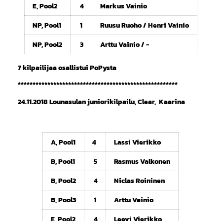
E, Pool2
4
Markus Vainio
NP, Pool1
1
Ruusu Ruoho / Henri Vainio
NP, Pool2
3
Arttu Vainio / -
7 kilpailijaa osallistui PoPysta
******************************************************
24.11.2018 Lounasulan juniorikilpailu, Clear, Kaarina
A, Pool1
4
Lassi Vierikko
B, Pool1
5
Rasmus Valkonen
B, Pool2
4
Niclas Roininen
B, Pool3
1
Arttu Vainio
E, Pool2
4
Leevi Vierikko