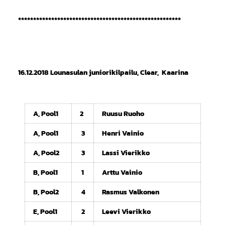
******************************************************
16.12.2018 Lounasulan juniorikilpailu, Clear, Kaarina
A, Pool1
2
Ruusu Ruoho
A, Pool1
3
Henri Vainio
A, Pool2
3
Lassi Vierikko
B, Pool1
1
Arttu Vainio
B, Pool2
4
Rasmus Valkonen
E, Pool1
2
Leevi Vierikko