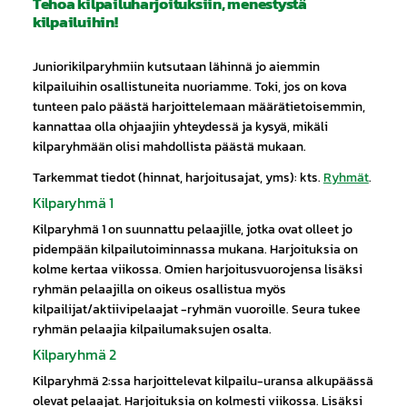
Tehoa kilpailuharjoituksiin, menestystä
kilpailuihin!
Juniorikilparyhmiin kutsutaan lähinnä jo aiemmin
kilpailuihin osallistuneita nuoriamme. Toki, jos on kova
tunteen palo päästä harjoittelemaan määrätietoisemmin,
kannattaa olla ohjaajiin yhteydessä ja kysyä, mikäli
kilparyhmään olisi mahdollista päästä mukaan.
Tarkemmat tiedot (hinnat, harjoitusajat, yms): kts.
Ryhmät
.
Kilparyhmä 1
Kilparyhmä 1 on suunnattu pelaajille, jotka ovat olleet jo
pidempään kilpailutoiminnassa mukana. Harjoituksia on
kolme kertaa viikossa. Omien harjoitusvuorojensa lisäksi
ryhmän pelaajilla on oikeus osallistua myös
kilpailijat/aktiivipelaajat -ryhmän vuoroille. Seura tukee
ryhmän pelaajia kilpailumaksujen osalta.
Kilparyhmä 2
Kilparyhmä 2:ssa harjoittelevat kilpailu-uransa alkupäässä
olevat pelaajat. Harjoituksia on kolmesti viikossa. Lisäksi