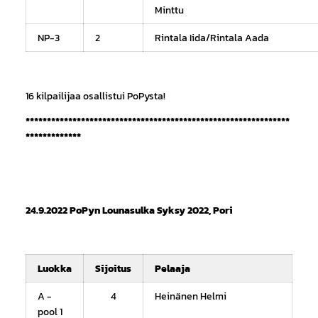
Minttu
NP-3
2
Rintala Iida/Rintala Aada
16 kilpailijaa osallistui PoPysta!
**************************************************************
*************
24.9.2022 PoPyn Lounasulka Syksy 2022, Pori
Luokka
Sijoitus
Pelaaja
A -
4
Heinänen Helmi
pool 1