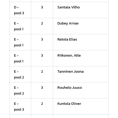
D -
3
Santala Vilho
pool 3
E -
2
Dubey Arnav
pool 1
E -
3
Ratola Elias
pool 1
E -
3
Riikonen, Atte
pool 1
E -
2
Tanninen Joona
pool 2
E -
3
Rouhelo Juuso
pool 2
E -
2
Kuntola Oliver
pool 3