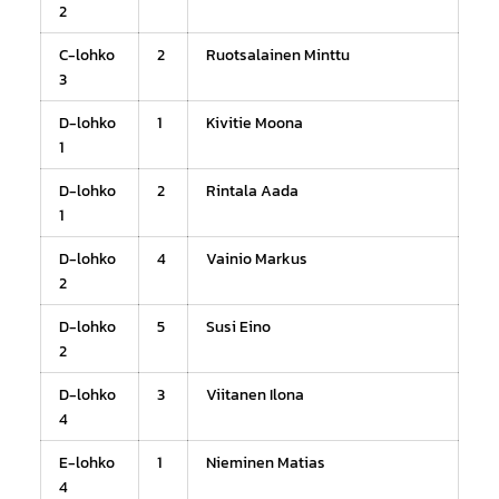
2
C-lohko
2
Ruotsalainen Minttu
3
D-lohko
1
Kivitie Moona
1
D-lohko
2
Rintala Aada
1
D-lohko
4
Vainio Markus
2
D-lohko
5
Susi Eino
2
D-lohko
3
Viitanen Ilona
4
E-lohko
1
Nieminen Matias
4