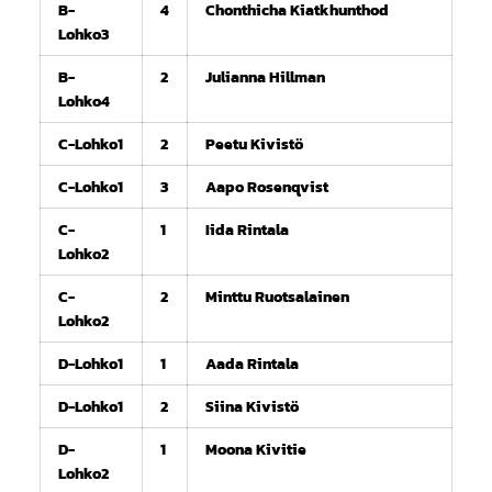
B-
4
Chonthicha Kiatkhunthod
Lohko3
B-
2
Julianna Hillman
Lohko4
C-Lohko1
2
Peetu Kivistö
C-Lohko1
3
Aapo Rosenqvist
C-
1
Iida Rintala
Lohko2
C-
2
Minttu Ruotsalainen
Lohko2
D-Lohko1
1
Aada Rintala
D-Lohko1
2
Siina Kivistö
D-
1
Moona Kivitie
Lohko2