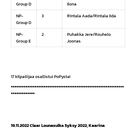
Group D
Ilona
NP-
3
Rintala Aada/Rintala Iida
Group D
NP-
2
Puhakka Jere/Rouhelo
Group E
Joonas
17 kilpailijaa osallistui PoPysta!
**************************************************************
*************
19.11.2022 Clear Lounasulka Syksy 2022, Kaarina