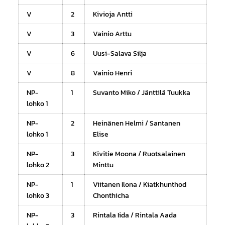
V
2
Kivioja Antti
V
3
Vainio Arttu
V
6
Uusi-Salava Silja
V
8
Vainio Henri
NP-
1
Suvanto Miko / Jänttilä Tuukka
lohko 1
NP-
2
Heinänen Helmi / Santanen
lohko 1
Elise
NP-
3
Kivitie Moona / Ruotsalainen
lohko 2
Minttu
NP-
1
Viitanen Ilona / Kiatkhunthod
lohko 3
Chonthicha
NP-
3
Rintala Iida / Rintala Aada