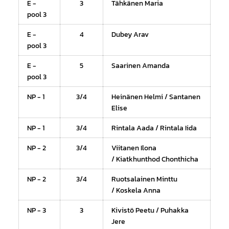
E -
3
Tähkänen Maria
pool 3
E -
4
Dubey Arav
pool 3
E -
5
Saarinen Amanda
pool 3
NP - 1
3/4
Heinänen Helmi / Santanen
Elise
NP - 1
3/4
Rintala Aada / Rintala Iida
NP - 2
3/4
Viitanen Ilona
/ Kiatkhunthod Chonthicha
NP - 2
3/4
Ruotsalainen Minttu
/ Koskela Anna
NP - 3
3
Kivistö Peetu / Puhakka
Jere