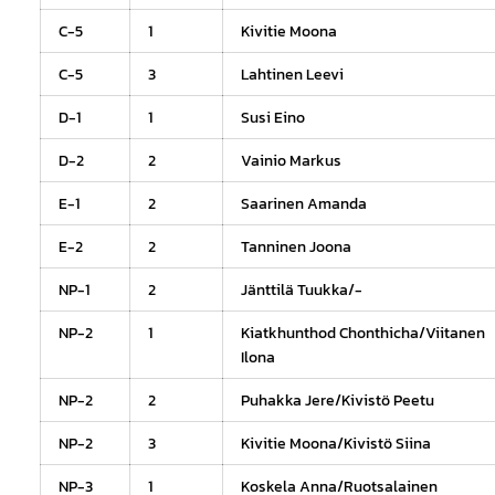
C-5
1
Kivitie Moona
C-5
3
Lahtinen Leevi
D-1
1
Susi Eino
D-2
2
Vainio Markus
E-1
2
Saarinen Amanda
E-2
2
Tanninen Joona
NP-1
2
Jänttilä Tuukka/-
NP-2
1
Kiatkhunthod Chonthicha/Viitanen
Ilona
NP-2
2
Puhakka Jere/Kivistö Peetu
NP-2
3
Kivitie Moona/Kivistö Siina
NP-3
1
Koskela Anna/Ruotsalainen