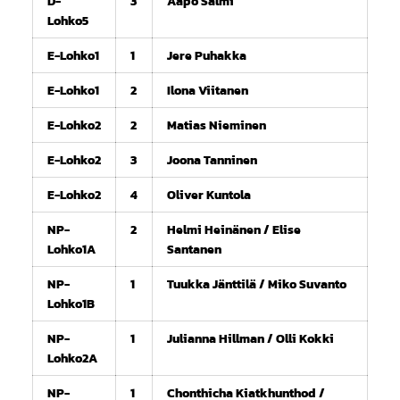
D-
3
Aapo Salmi
Lohko5
E-Lohko1
1
Jere Puhakka
E-Lohko1
2
Ilona Viitanen
E-Lohko2
2
Matias Nieminen
E-Lohko2
3
Joona Tanninen
E-Lohko2
4
Oliver Kuntola
NP-
2
Helmi Heinänen / Elise
Lohko1A
Santanen
NP-
1
Tuukka Jänttilä / Miko Suvanto
Lohko1B
NP-
1
Julianna Hillman / Olli Kokki
Lohko2A
NP-
1
Chonthicha Kiatkhunthod /