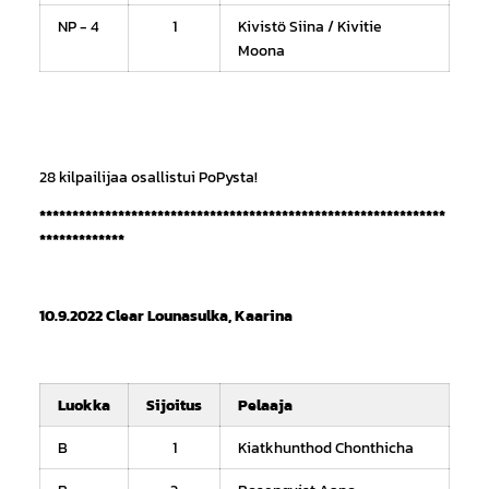
NP - 4
1
Kivistö Siina / Kivitie
Moona
28 kilpailijaa osallistui PoPysta!
**************************************************************
*************
10.9.2022 Clear Lounasulka, Kaarina
Luokka
Sijoitus
Pelaaja
B
1
Kiatkhunthod Chonthicha