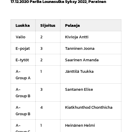
17.12.2020 ParBa Lounasulka Syksy 2022, Parainen
Luokka
Sijoitus
Pelaaja
Valio
2
Kivioja Antti
E-pojat
3
Tanninen Joona
E-tytöt
2
Saarinen Amanda
A-
1
Jänttilä Tuukka
Group A
A-
3
Santanen Elise
Group B
A-
4
Kiatkhunthod Chonthicha
Group B
A-
1
Heinänen Helmi
Group C