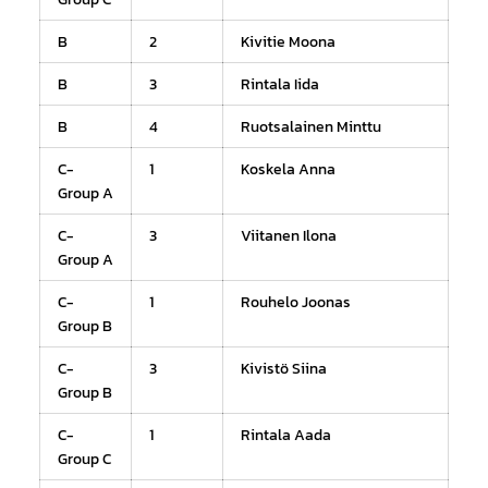
B
2
Kivitie Moona
B
3
Rintala Iida
B
4
Ruotsalainen Minttu
C-
1
Koskela Anna
Group A
C-
3
Viitanen Ilona
Group A
C-
1
Rouhelo Joonas
Group B
C-
3
Kivistö Siina
Group B
C-
1
Rintala Aada
Group C