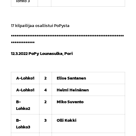
lohko 3
17 kilpailijaa osallistui PoPysta
**************************************************************
*************
12.3.2022 PoPy Lounasulka, Pori
A-Lohko1
2
Elise Santanen
A-Lohko1
4
Helmi Heinänen
B-
2
Miko Suvanto
Lohko2
B-
3
Olli Kokki
Lohko3