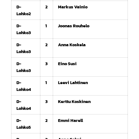
D-
2
Markus Vainio
Lohko2
D-
1
Joonas Rouhelo
Lohko3
D-
2
Anna Koskela
Lohko3
D-
3
Eino Susi
Lohko3
D-
1
Leevi Lahtinen
Lohko4
D-
3
Kerttu Koskinen
Lohko4
D-
2
Emmi Harell
Lohko5