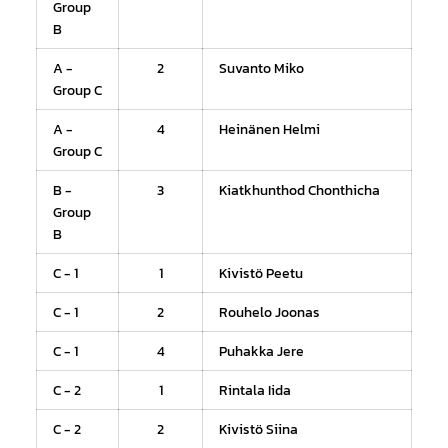
Group
B
A -
2
Suvanto Miko
Group C
A -
4
Heinänen Helmi
Group C
B -
3
Kiatkhunthod Chonthicha
Group
B
C - 1
1
Kivistö Peetu
C - 1
2
Rouhelo Joonas
C - 1
4
Puhakka Jere
C - 2
1
Rintala Iida
C - 2
2
Kivistö Siina