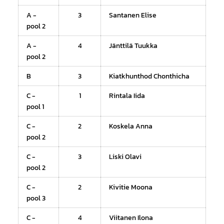
A -
3
Santanen Elise
pool 2
A -
4
Jänttilä Tuukka
pool 2
B
3
Kiatkhunthod Chonthicha
C -
1
Rintala Iida
pool 1
C -
2
Koskela Anna
pool 2
C -
3
Liski Olavi
pool 2
C -
2
Kivitie Moona
pool 3
C -
4
Viitanen Ilona