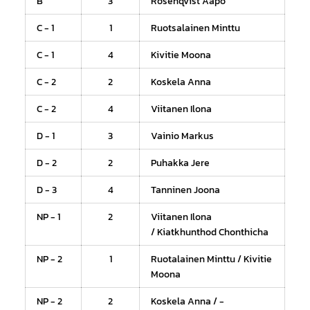
B
3
Rosenqvist Aapo
C - 1
1
Ruotsalainen Minttu
C - 1
4
Kivitie Moona
C - 2
2
Koskela Anna
C - 2
4
Viitanen Ilona
D - 1
3
Vainio Markus
D - 2
2
Puhakka Jere
D - 3
4
Tanninen Joona
NP - 1
2
Viitanen Ilona
/ Kiatkhunthod Chonthicha
NP - 2
1
Ruotalainen Minttu / Kivitie
Moona
NP - 2
2
Koskela Anna / -