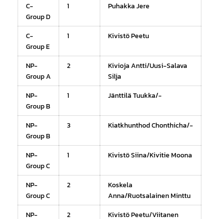
C-
1
Puhakka Jere
Group D
C-
1
Kivistö Peetu
Group E
NP-
2
Kivioja Antti/Uusi-Salava
Group A
Silja
NP-
1
Jänttilä Tuukka/-
Group B
NP-
3
Kiatkhunthod Chonthicha/-
Group B
NP-
1
Kivistö Siina/Kivitie Moona
Group C
NP-
2
Koskela
Group C
Anna/Ruotsalainen Minttu
NP-
2
Kivistö Peetu/Viitanen