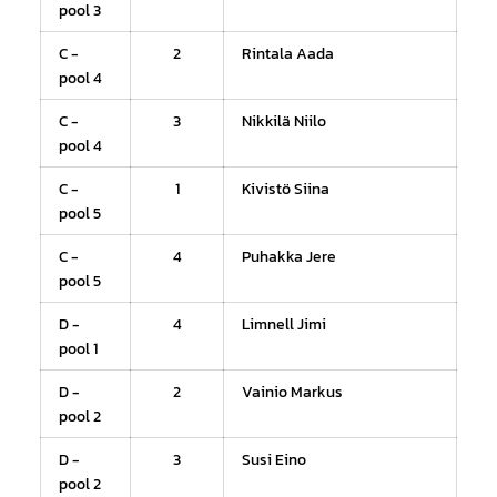
pool 3
C -
2
Rintala Aada
pool 4
C -
3
Nikkilä Niilo
pool 4
C -
1
Kivistö Siina
pool 5
C -
4
Puhakka Jere
pool 5
D -
4
Limnell Jimi
pool 1
D -
2
Vainio Markus
pool 2
D -
3
Susi Eino
pool 2