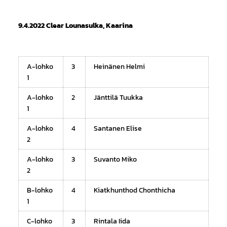
9.4.2022 Clear Lounasulka, Kaarina
A-lohko
3
Heinänen Helmi
1
A-lohko
2
Jänttilä Tuukka
1
A-lohko
4
Santanen Elise
2
A-lohko
3
Suvanto Miko
2
B-lohko
4
Kiatkhunthod Chonthicha
1
C-lohko
3
Rintala Iida