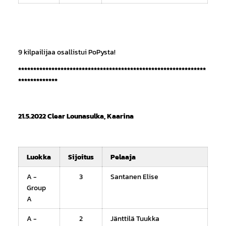
9 kilpailijaa osallistui PoPysta!
**************************************************************
*************
21.5.2022 Clear Lounasulka, Kaarina
Luokka
Sijoitus
Pelaaja
A -
3
Santanen Elise
Group
A
A -
2
Jänttilä Tuukka