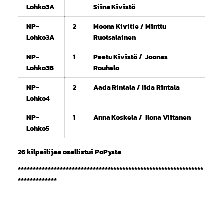
Lohko3A
Siina Kivistö
NP-
2
Moona Kivitie / Minttu
Lohko3A
Ruotsalainen
NP-
1
Peetu Kivistö / Joonas
Lohko3B
Rouhelo
NP-
2
Aada Rintala / Iida Rintala
Lohko4
NP-
1
Anna Koskela / Ilona Viitanen
Lohko5
26 kilpailijaa osallistui PoPysta
**************************************************************
*************