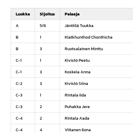
Luokka
Sijoitus
Pelaaja
A
5/6
Jänttilä Tuukka
B
1
Kiatkhunthod Chonthicha
B
3
Ruotsalainen Minttu
C-1
1
Kivistö Peetu
C-1
3
Koskela Anna
C-2
3
Kivistö Siina
C-3
1
Rintala Iida
C-3
2
Puhakka Jere
C-4
2
Rintala Aada
C-4
4
Viitanen Ilona