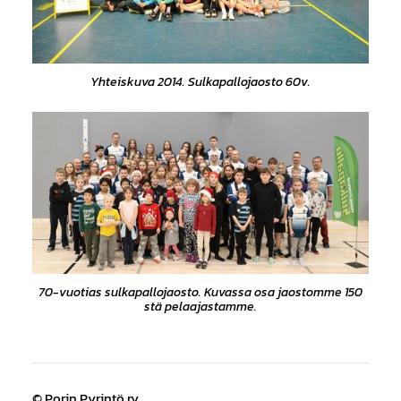
Yhteiskuva 2014. Sulkapallojaosto 60v.
70-vuotias sulkapallojaosto. Kuvassa osa jaostomme 150
stä pelaajastamme.
©
Porin Pyrintö ry