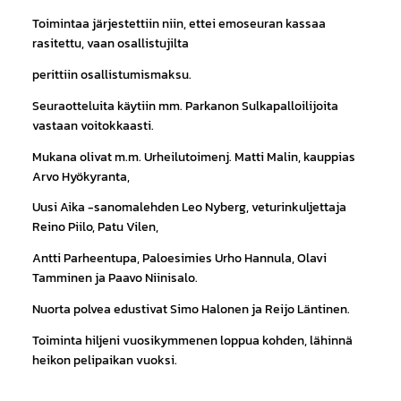
Toimintaa järjestettiin niin, ettei emoseuran kassaa
rasitettu, vaan osallistujilta
perittiin osallistumismaksu.
Seuraotteluita käytiin mm. Parkanon Sulkapalloilijoita
vastaan voitokkaasti.
Mukana olivat m.m. Urheilutoimenj. Matti Malin, kauppias
Arvo Hyökyranta,
Uusi Aika -sanomalehden Leo Nyberg, veturinkuljettaja
Reino Piilo, Patu Vilen,
Antti Parheentupa, Paloesimies Urho Hannula, Olavi
Tamminen ja Paavo Niinisalo.
Nuorta polvea edustivat Simo Halonen ja Reijo Läntinen.
Toiminta hiljeni vuosikymmenen loppua kohden, lähinnä
heikon pelipaikan vuoksi.