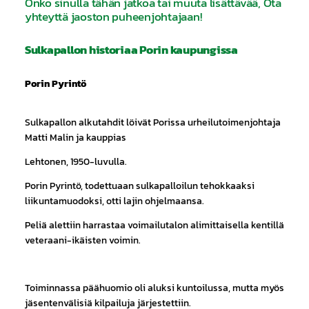
Onko sinulla tähän jatkoa tai muuta lisättävää, Ota
yhteyttä jaoston puheenjohtajaan!
Sulkapallon historiaa Porin kaupungissa
Porin Pyrintö
Sulkapallon alkutahdit löivät Porissa urheilutoimenjohtaja
Matti Malin ja kauppias
Lehtonen, 1950-luvulla.
Porin Pyrintö, todettuaan sulkapalloilun tehokkaaksi
liikuntamuodoksi, otti lajin ohjelmaansa.
Peliä alettiin harrastaa voimailutalon alimittaisella kentillä
veteraani-ikäisten voimin.
Toiminnassa päähuomio oli aluksi kuntoilussa, mutta myös
jäsentenvälisiä kilpailuja järjestettiin.