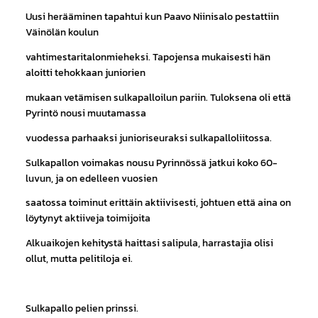
Uusi herääminen tapahtui kun Paavo Niinisalo pestattiin
Väinölän koulun
vahtimestaritalonmieheksi. Tapojensa mukaisesti hän
aloitti tehokkaan juniorien
mukaan vetämisen sulkapalloilun pariin. Tuloksena oli että
Pyrintö nousi muutamassa
vuodessa parhaaksi junioriseuraksi sulkapalloliitossa.
Sulkapallon voimakas nousu Pyrinnössä jatkui koko 60-
luvun, ja on edelleen vuosien
saatossa toiminut erittäin aktiivisesti, johtuen että aina on
löytynyt aktiiveja toimijoita
Alkuaikojen kehitystä haittasi salipula, harrastajia olisi
ollut, mutta pelitiloja ei.
Sulkapallo pelien prinssi.