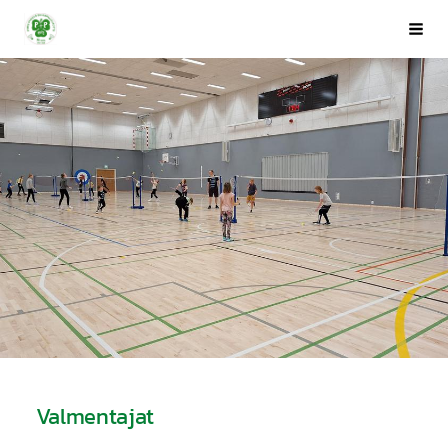
Siirry
Porin Pyrintö ry
Val
sivun
sisältöön
Valmentajat