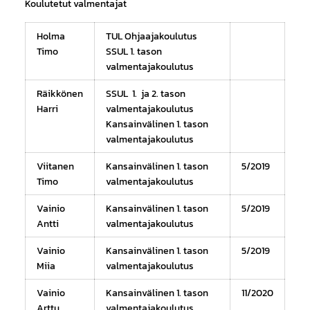
Koulutetut valmentajat
Holma
TUL Ohjaajakoulutus
Timo
SSUL 1. tason
valmentajakoulutus
Räikkönen
SSUL 1. ja 2. tason
Harri
valmentajakoulutus
Kansainvälinen 1. tason
valmentajakoulutus
Viitanen
Kansainvälinen 1. tason
5/2019
Timo
valmentajakoulutus
Vainio
Kansainvälinen 1. tason
5/2019
Antti
valmentajakoulutus
Vainio
Kansainvälinen 1. tason
5/2019
Miia
valmentajakoulutus
Vainio
Kansainvälinen 1. tason
11/2020
Arttu
valmentajakoulutus