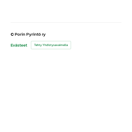
©
Porin Pyrintö ry
Evästeet
Tehty Yhdistysavaimella