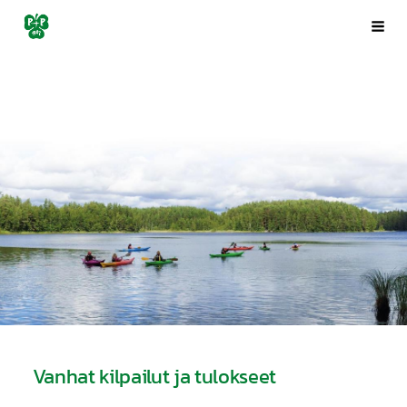
Siirry
Porin Pyrintö ry
Val
sivun
sisältöön
Vanhat kilpailut ja tulokseet