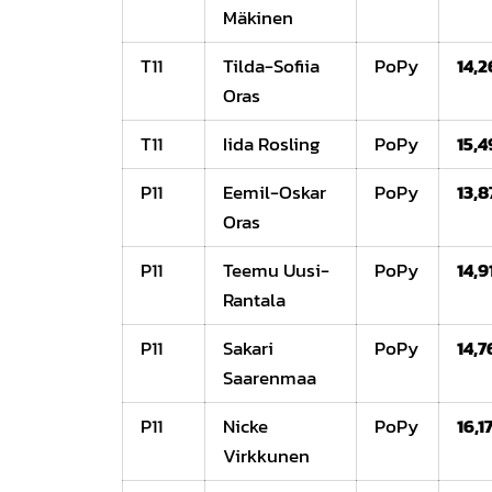
Mäkinen
T11
Tilda-Sofiia
PoPy
14,2
Oras
T11
Iida Rosling
PoPy
15,4
P11
Eemil-Oskar
PoPy
13,8
Oras
P11
Teemu Uusi-
PoPy
14,9
Rantala
P11
Sakari
PoPy
14,7
Saarenmaa
P11
Nicke
PoPy
16,1
Virkkunen