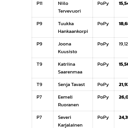
P11
Niilo
PoPy
15,5
Tervevuori
P9
Tuukka
PoPy
18,
Hankaankorpi
P9
Joona
PoPy
19,1
Kuusisto
T9
Katriina
PoPy
15,5
Saarenmaa
T9
Senja Tavast
PoPy
21,9
P7
Eemeli
PoPy
26,
Ruoranen
P7
Severi
PoPy
24,
Karjalainen