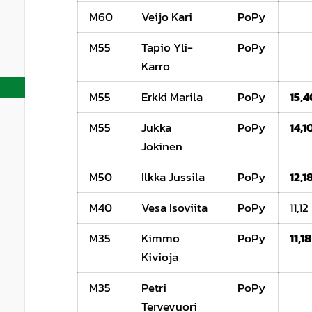
M60
Veijo Kari
PoPy
M55
Tapio Yli-
PoPy
Karro
M55
Erkki Marila
PoPy
15,4
M55
Jukka
PoPy
14,1
Jokinen
M50
Ilkka Jussila
PoPy
12,1
M40
Vesa Isoviita
PoPy
11,12
M35
Kimmo
PoPy
11,18
Kivioja
M35
Petri
PoPy
Tervevuori