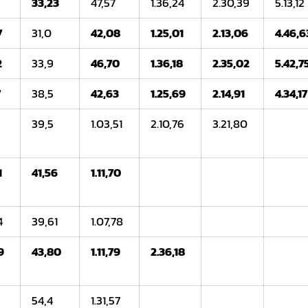
33,23
47,57
1.36,24
2.30,39
5.13,12
7
31,0
42,08
1.25,01
2.13,06
4.46,6
2
33,9
46,70
1.36,18
2.35,02
5.42,7
7
38,5
42,63
1.25,69
2.14,91
4.34,17
39,5
1.03,51
2.10,76
3.21,80
1
41,56
1.11,70
4
39,61
1.07,78
9
43,80
1.11,79
2.36,18
54,4
1.31,57