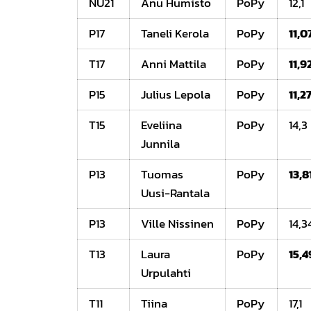
NU21
Anu Humisto
PoPy
12,1
P17
Taneli Kerola
PoPy
11,0
T17
Anni Mattila
PoPy
11,9
P15
Julius Lepola
PoPy
11,2
T15
Eveliina
PoPy
14,3
Junnila
P13
Tuomas
PoPy
13,8
Uusi-Rantala
P13
Ville Nissinen
PoPy
14,3
T13
Laura
PoPy
15,4
Urpulahti
T11
Tiina
PoPy
17,1