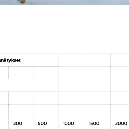
nnätykset
300
500
1000
1500
3000