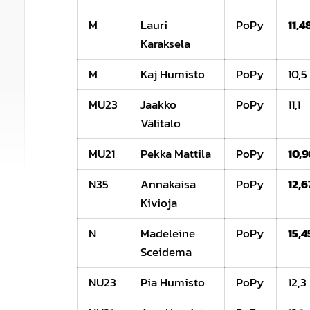
M
Lauri
PoPy
11,4
Karaksela
M
Kaj Humisto
PoPy
10,5
MU23
Jaakko
PoPy
11,1
Välitalo
MU21
Pekka Mattila
PoPy
10,
N35
Annakaisa
PoPy
12,6
Kivioja
N
Madeleine
PoPy
15,4
Sceidema
NU23
Pia Humisto
PoPy
12,3