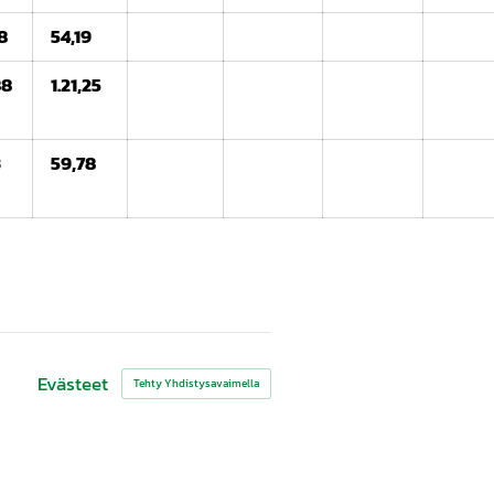
8
54,19
88
1.21,25
3
59,78
Evästeet
Tehty Yhdistysavaimella