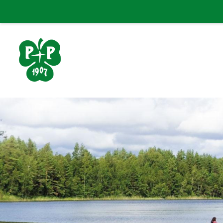
Siirry
sivun
sisältöön
Porin Pyrintö ry