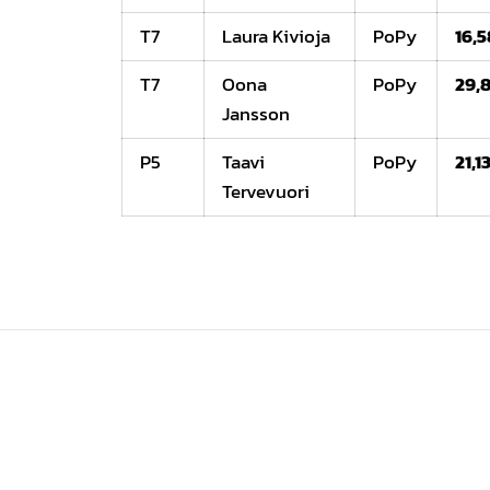
T7
Laura Kivioja
PoPy
16,5
T7
Oona
PoPy
29,
Jansson
P5
Taavi
PoPy
21,1
Tervevuori