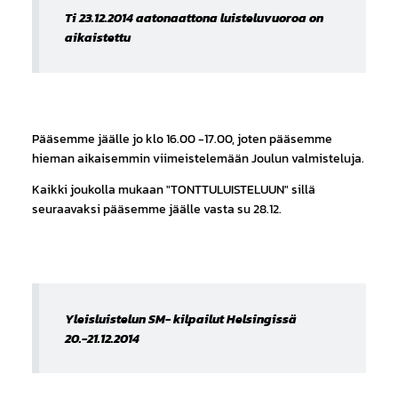
Ti 23.12.2014 aatonaattona luisteluvuoroa on
aikaistettu
Pääsemme jäälle jo klo 16.00 -17.00, joten pääsemme
hieman aikaisemmin viimeistelemään Joulun valmisteluja.
Kaikki joukolla mukaan "TONTTULUISTELUUN" sillä
seuraavaksi pääsemme jäälle vasta su 28.12.
Yleisluistelun SM- kilpailut Helsingissä
20.-21.12.2014