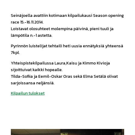
Seinäjoella avattiin kotimaan kilpailukausi Season opening
race 15.-16.11.2014.
Loistavat olosuhteet molempina päivinä, pieni tuuli ja
lämpötila n.-1 astetta.
Pyrinnön luistelijat tehtaili heti uusia ennätyksiä yhteensä
7kpl.
Yhteispistekilpailussa Laura,Kaisu ja Kimmo Kivioja
sijoittuivat kaikki hopealle.
Tilda-Sofiia ja Eemil-Oskar Oras sekä Elma Setälä olivat
sarjoissansa neljänsiä.
Kilpailun tulokset