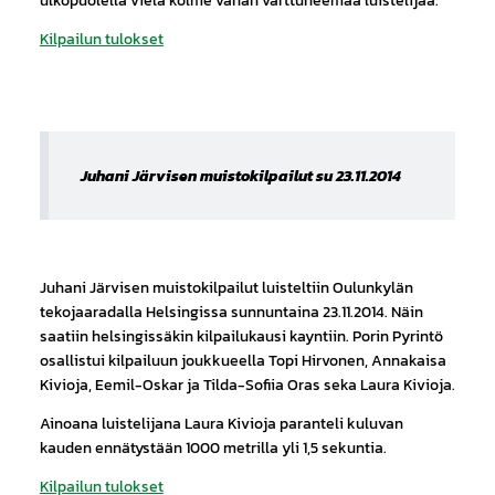
ulkopuolella vielä kolme vähän varttuneemaa luistelijaa.
Kilpailun tulokset
Juhani Järvisen muistokilpailut su 23.11.2014
Juhani Järvisen muistokilpailut luisteltiin Oulunkylän
tekojaaradalla Helsingissa sunnuntaina 23.11.2014. Näin
saatiin helsingissäkin kilpailukausi kayntiin. Porin Pyrintö
osallistui kilpailuun joukkueella Topi Hirvonen, Annakaisa
Kivioja, Eemil-Oskar ja Tilda-Sofiia Oras seka Laura Kivioja.
Ainoana luistelijana Laura Kivioja paranteli kuluvan
kauden ennätystään 1000 metrilla yli 1,5 sekuntia.
Kilpailun tulokset