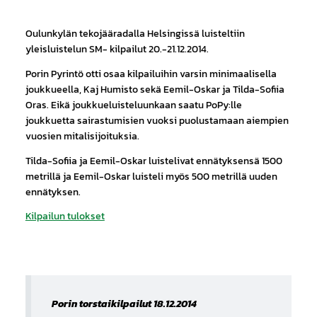
Oulunkylän tekojääradalla Helsingissä luisteltiin
yleisluistelun SM- kilpailut 20.-21.12.2014.
Porin Pyrintö otti osaa kilpailuihin varsin minimaalisella
joukkueella, Kaj Humisto sekä Eemil-Oskar ja Tilda-Sofiia
Oras. Eikä joukkueluisteluunkaan saatu PoPy:lle
joukkuetta sairastumisien vuoksi puolustamaan aiempien
vuosien mitalisijoituksia.
Tilda-Sofiia ja Eemil-Oskar luistelivat ennätyksensä 1500
metrillä ja Eemil-Oskar luisteli myös 500 metrillä uuden
ennätyksen.
Kilpailun tulokset
Porin torstaikilpailut 18.12.2014