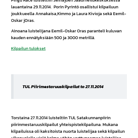
lauantaina 29.11.2014. Porin Pyrintö osallistui kilpailuun
joukkueella Annakaisa,Kimmo ja Laura Kivioja sekä Eemil-
Oskar jOras.
Ainoana luistelijana Eemil-Oskar Oras paranteli kuluvan
kauden ennätyksiään 500 ja 3000 metrillä.
Kilpailun tulokset
TUL Piirimestaruuskilpailut to 27.11.2014
Torstaina 27.11.2014 luisteltiin TUL Satakunnanpiirin
piirinmestaruuskilpailut yhteispistekilpailuna. Mukana
kilpailuissa oli kaksitoista nuorta luistelijaa sekä kilpailun