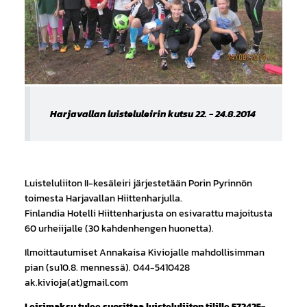
Harjavallan luisteluleirin kutsu 22. - 24.8.2014
Luisteluliiton II-kesäleiri järjestetään Porin Pyrinnön
toimesta Harjavallan Hiittenharjulla.
Finlandia Hotelli Hiittenharjusta on esivarattu majoitusta
60 urheiijalle (30 kahdenhengen huonetta).
Ilmoittautumiset Annakaisa Kiviojalle mahdollisimman
pian (su10.8. mennessä). 044-5410428
ak.kivioja(at)gmail.com
Leirimaksu tulee suorittaa luisteluliiton tilille 572425-