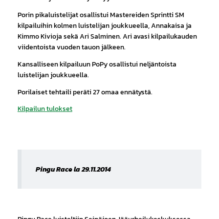
Porin pikaluistelijat osallistui Mastereiden Sprintti SM
kilpailuihin kolmen luistelijan joukkueella, Annakaisa ja
Kimmo Kivioja sekä Ari Salminen. Ari avasi kilpailukauden
viidentoista vuoden tauon jälkeen.
Kansalliseen kilpailuun PoPy osallistui neljäntoista
luistelijan joukkueella.
Porilaiset tehtaili peräti 27 omaa ennätystä.
Kilpailun tulokset
Pingu Race la 29.11.2014
Pingu Race luisteltiin Seinäjoen Jääurheilukeskuksessa