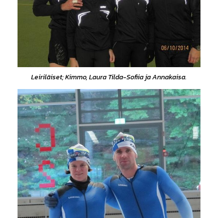
Leiriläiset; Kimmo, Laura Tilda-Sofiia ja Annakaisa.