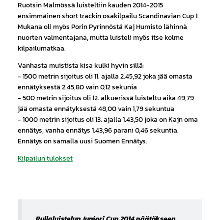
Ruotsin Malmössä luisteltiin kauden 2014-2015
ensimmäinen short trackin osakilpailu Scandinavian Cup 1.
Mukana oli myös Porin Pyrinnöstä Kaj Humisto lähinnä
nuorten valmentajana, mutta luisteli myös itse kolme
kilpailumatkaa.
Vanhasta muistista kisa kulki hyvin sillä:
- 1500 metrin sijoitus oli 11. ajalla 2.45,92 joka jää omasta
ennätyksestä 2.45,80 vain 0,12 sekunia
- 500 metrin sijoitus oli 12. alkuerissä luisteltu aika 49,79
jää omasta ennätyksestä 48,00 vain 1,79 sekuntua
- 1000 metrin sijoitus oli 13. ajalla 1.43,50 joka on Kajn oma
ennätys, vanha ennätys 1.43,96 parani 0,46 sekuntia.
Ennätys on samalla uusi Suomen Ennätys.
Kilpailun tulokset
Rullaluistelun Juniori Cup 2014 päätökseen