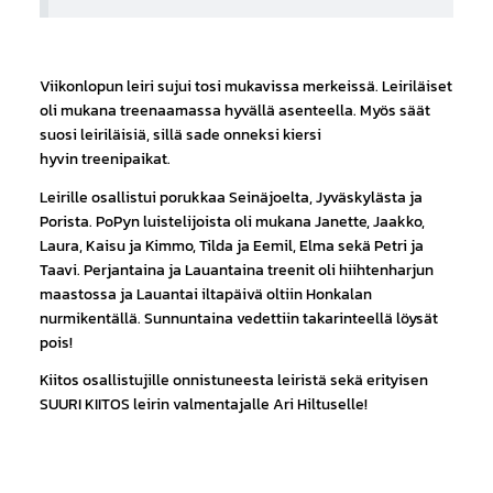
Viikonlopun leiri sujui tosi mukavissa merkeissä. Leiriläiset
oli mukana treenaamassa hyvällä asenteella. Myös säät
suosi leiriläisiä, sillä sade onneksi kiersi
hyvin treenipaikat.
Leirille osallistui porukkaa Seinäjoelta, Jyväskylästa ja
Porista. PoPyn luistelijoista oli mukana Janette, Jaakko,
Laura, Kaisu ja Kimmo, Tilda ja Eemil, Elma sekä Petri ja
Taavi. Perjantaina ja Lauantaina treenit oli hiihtenharjun
maastossa ja Lauantai iltapäivä oltiin Honkalan
nurmikentällä. Sunnuntaina vedettiin takarinteellä löysät
pois!
Kiitos osallistujille onnistuneesta leiristä sekä erityisen
SUURI KIITOS leirin valmentajalle Ari Hiltuselle!