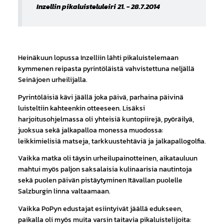
Inzellin pikaluisteluleiri 21. - 28.7.2014
Heinäkuun lopussa Inzelliin lähti pikaluistelemaan
kymmenen reipasta pyrintöläistä vahvistettuna neljällä
Seinäjoen urheilijalla.
Pyrintöläisiä kävi jäällä joka päivä, parhaina päivinä
luisteltiin kahteenkin otteeseen. Lisäksi
harjoitusohjelmassa oli yhteisiä kuntopiirejä, pyöräilyä,
juoksua sekä jalkapalloa monessa muodossa:
leikkimielisiä matseja, tarkkuustehtäviä ja jalkapallogolfia.
Vaikka matka oli täysin urheilupainotteinen, aikatauluun
mahtui myös paljon saksalaisia kulinaarisia nautintoja
sekä puolen päivän pistäytyminen Itävallan puolelle
Salzburgin linna valtaamaan.
Vaikka PoPyn edustajat esiintyivät jäällä edukseen,
paikalla oli myös muita varsin taitavia pikaluistelijoita: