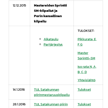
12.12.2015
Mastereiden Sprintti
SM-kilpailut ja
Porin kansallinen
kilpailu
TULOKSET:
Aikataulu
Pikkurata: E,
Parijärjestys
F, G
Master
Sprintti-SM
Iso rata N, A,
B, C, D
Yhteislähtö
14.1.2016
TUL Satakunnan
Tulokset
piirinmestaruuskilpailu
28.1.2016
TUL Satakunnan piirin
Tulokset