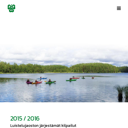
Siirry
Porin Pyrintö ry
Val
sivun
sisältöön
2015 / 2016
Luistelujaoston järjestämät kilpailut