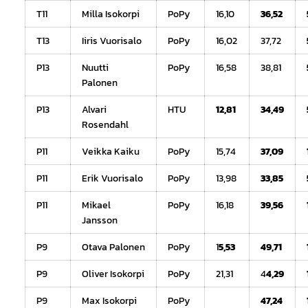
T11
Milla Isokorpi
PoPy
16,10
36,52
T13
Iiris Vuorisalo
PoPy
16,02
37,72
P13
Nuutti
PoPy
16,58
38,81
Palonen
P13
Alvari
HTU
12,81
34,49
Rosendahl
P11
Veikka Kaiku
PoPy
15,74
37,09
P11
Erik Vuorisalo
PoPy
13,98
33,85
P11
Mikael
PoPy
16,18
39,56
Jansson
P9
Otava Palonen
PoPy
1
5,53
49,71
P9
Oliver Isokorpi
PoPy
21,31
4
4,29
P9
Max Isokorpi
PoPy
47,24