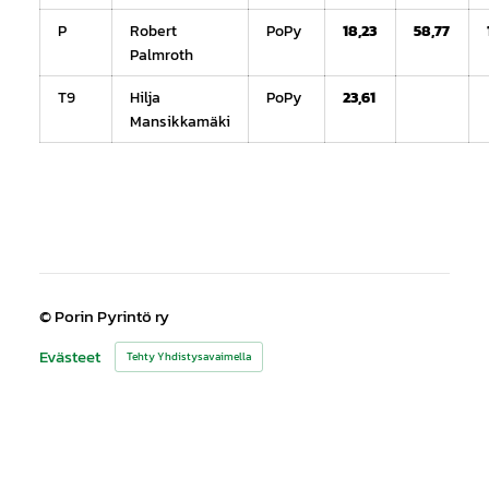
P
Robert
PoPy
18,23
58,77
Palmroth
T9
Hilja
PoPy
23,61
Mansikkamäki
©
Porin Pyrintö ry
Evästeet
Tehty Yhdistysavaimella