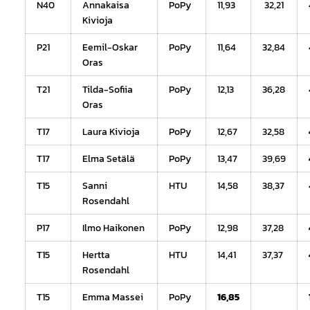
N40
Annakaisa
PoPy
11,93
32,21
Kivioja
P21
Eemil-Oskar
PoPy
11,64
32,84
Oras
T21
Tilda-Sofiia
PoPy
12,13
36,28
Oras
T17
Laura Kivioja
PoPy
12,67
32,58
T17
Elma Setälä
PoPy
13,47
39,69
T15
Sanni
HTU
14,58
38,37
Rosendahl
P17
Ilmo Haikonen
PoPy
12,98
37,28
T15
Hertta
HTU
14,41
37,37
Rosendahl
T15
Emma Massei
PoPy
16,85