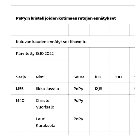
PoPy:n luistelijoiden kotimaan ratojen ennätykset
Kuluvan kauden ennätykset lihavoitu.
Päivitetty 15.10.2022
Sarja
Nimi
Seura
100
300
M55
Ilkka Jussila
PoPy
12,18
M40
Christer
PoPy
Vuorisalo
Lauri
PoPy
Karaksela