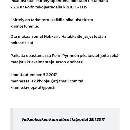
Pikaluistelun esittelytapahtuma pidetään tiistainana
7.2.2017 Porin tekojääradalla klo.18.15-19.15
Esittely on tarkoitettu kaikille pikaluistelusta
kiinnostuneille.
Ota mukaan omat Hokkarit. Halukkaille järjestetään
hokkarikisat.
Paikalla opastamassa Porin Pyrinnön pikaluistelijoita sekä
maajoukkuevalmentaja Jason Andberg.
Ilmoittautuminen 5.2.2017
mennessä, ak.kivioja8(at)gmail.com tai
kimmo.kivioja(at)jippii.fi
Valkeakosken kansalliset kilpailut 29.1.2017