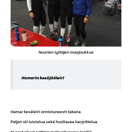
Nuorten tyttöjen maajoukkue
Hamarin kesäjääleiri
Hamar kesäleiri onnistuneesti takana.
Paljon oli luistelua sekä huoltavaa harjoittelua.