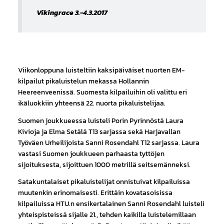
Vikingrace 3.-4.3.2017
Viikonloppuna luisteltiin kaksipäiväiset nuorten EM-
kilpailut pikaluistelun mekassa Hollannin
Heereenveenissä. Suomesta kilpailuihin oli valittu eri
ikäluokkiin yhteensä 22. nuorta pikaluistelijaa.
Suomen joukkueessa luisteli Porin Pyrinnöstä Laura
Kivioja ja Elma Setälä T13 sarjassa sekä Harjavallan
Työväen Urheilijoista Sanni Rosendahl T12 sarjassa. Laura
vastasi Suomen joukkueen parhaasta tyttöjen
sijoituksesta, sijoittuen 1000 metrillä seitsemänneksi.
Satakuntalaiset pikaluistelijat onnistuivat kilpailuissa
muutenkin erinomaisesti. Erittäin kovatasoisissa
kilpailuissa HTU.n ensikertalainen Sanni Rosendahl luisteli
yhteispisteissä sijalle 21., tehden kaikilla luistelemillaan