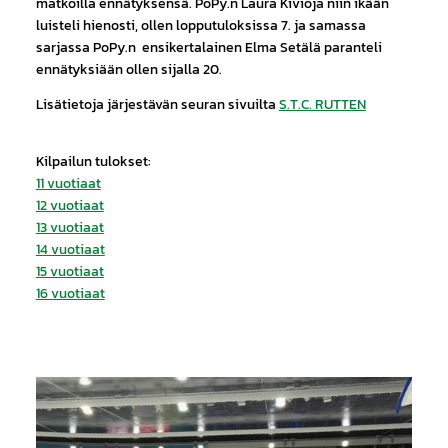
matkoilla ennätyksensä. PoPy.n Laura Kivioja niin ikään
luisteli hienosti, ollen lopputuloksissa 7. ja samassa
sarjassa PoPy.n ensikertalainen Elma Setälä paranteli
ennätyksiään ollen sijalla 20.
Lisätietoja järjestävän seuran sivuilta
S.T.C. RUTTEN
Kilpailun tulokset:
11 vuotiaat
12 vuotiaat
13 vuotiaat
14 vuotiaat
15 vuotiaat
16 vuotiaat