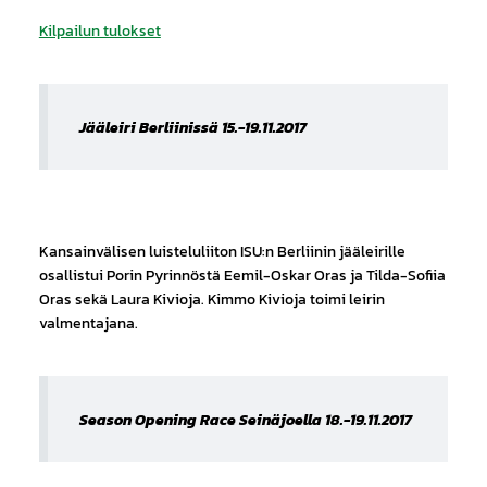
Kilpailun tulokset
Jääleiri Berliinissä 15.-19.11.2017
Kansainvälisen luisteluliiton ISU:n Berliinin jääleirille
osallistui Porin Pyrinnöstä Eemil-Oskar Oras ja Tilda-Sofiia
Oras sekä Laura Kivioja. Kimmo Kivioja toimi leirin
valmentajana.
Season Opening Race Seinäjoella 18.-19.11.2017