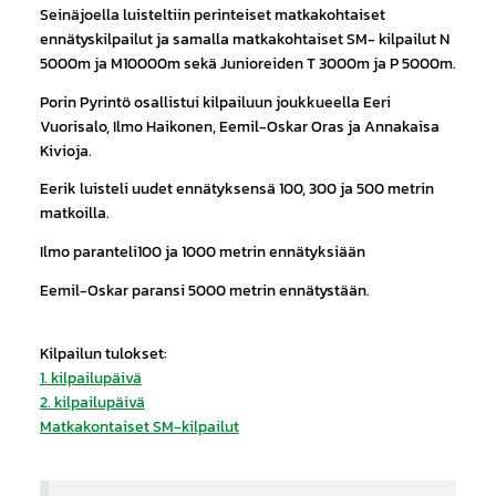
Seinäjoella luisteltiin perinteiset matkakohtaiset
ennätyskilpailut ja samalla matkakohtaiset SM- kilpailut N
5000m ja M10000m sekä Junioreiden T 3000m ja P 5000m.
Porin Pyrintö osallistui kilpailuun joukkueella Eeri
Vuorisalo, Ilmo Haikonen, Eemil-Oskar Oras ja Annakaisa
Kivioja.
Eerik luisteli uudet ennätyksensä 100, 300 ja 500 metrin
matkoilla.
Ilmo paranteli100 ja 1000 metrin ennätyksiään
Eemil-Oskar paransi 5000 metrin ennätystään.
Kilpailun tulokset:
1. kilpailupäivä
2. kilpailupäivä
Matkakontaiset SM-kilpailut