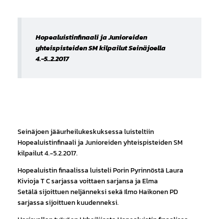
Hopealuistinfinaali ja Junioreiden
yhteispisteiden SM kilpailut Seinäjoella
4.-5..2.2017
Seinäjoen jääurheilukeskuksessa luisteltiin
Hopealuistinfinaali ja Junioreiden yhteispisteiden SM
kilpailut 4.-5.2.2017.
Hopealuistin finaalissa luisteli Porin Pyrinnöstä Laura
Kivioja T C sarjassa voittaen sarjansa ja Elma
Setälä sijoittuen neljänneksi sekä Ilmo Haikonen PD
sarjassa sijoittuen kuudenneksi.