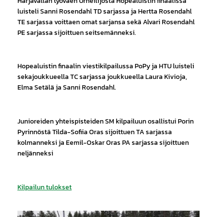
Harjavallan työväen Urheilijosta Hopealuistin finaalissa
luisteli Sanni Rosendahl TD sarjassa ja Hertta Rosendahl
TE sarjassa voittaen omat sarjansa sekä Alvari Rosendahl
PE sarjassa sijoittuen seitsemänneksi.
Hopealuistin finaalin viestikilpailussa PoPy ja HTU luisteli
sekajoukkueella TC sarjassa joukkueella Laura Kivioja,
Elma Setälä ja Sanni Rosendahl.
Junioreiden yhteispisteiden SM kilpailuun osallistui Porin
Pyrinnöstä Tilda-Sofiia Oras sijoittuen TA sarjassa
kolmanneksi ja Eemil-Oskar Oras PA sarjassa sijoittuen
neljänneksi
Kilpailun tulokset