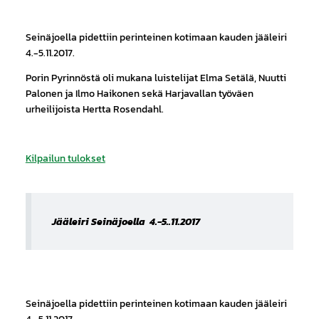
Seinäjoella pidettiin perinteinen kotimaan kauden jääleiri
4.-5.11.2017.
Porin Pyrinnöstä oli mukana luistelijat Elma Setälä, Nuutti
Palonen ja Ilmo Haikonen sekä Harjavallan työväen
urheilijoista Hertta Rosendahl.
Kilpailun tulokset
Jääleiri Seinäjoella 4.-5..11.2017
Seinäjoella pidettiin perinteinen kotimaan kauden jääleiri
4.-5.11.2017.