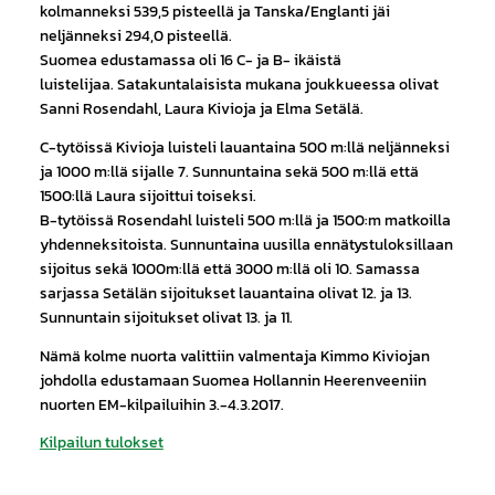
kolmanneksi 539,5 pisteellä ja Tanska/Englanti jäi
neljänneksi 294,0 pisteellä.
Suomea edustamassa oli 16 C- ja B- ikäistä
luistelijaa. Satakuntalaisista mukana joukkueessa olivat
Sanni Rosendahl, Laura Kivioja ja Elma Setälä.
C-tytöissä Kivioja luisteli lauantaina 500 m:llä neljänneksi
ja 1000 m:llä sijalle 7. Sunnuntaina sekä 500 m:llä että
1500:llä Laura sijoittui toiseksi.
B-tytöissä Rosendahl luisteli 500 m:llä ja 1500:m matkoilla
yhdenneksitoista. Sunnuntaina uusilla ennätystuloksillaan
sijoitus sekä 1000m:llä että 3000 m:llä oli 10. Samassa
sarjassa Setälän sijoitukset lauantaina olivat 12. ja 13.
Sunnuntain sijoitukset olivat 13. ja 11.
Nämä kolme nuorta valittiin valmentaja Kimmo Kiviojan
johdolla edustamaan Suomea Hollannin Heerenveeniin
nuorten EM-kilpailuihin 3.-4.3.2017.
Kilpailun tulokset