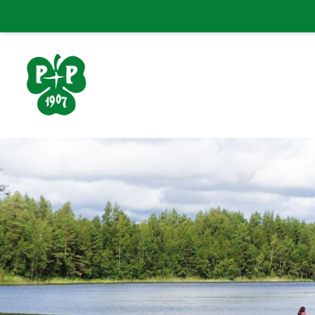
Siirry
sivun
sisältöön
Porin Pyrintö ry