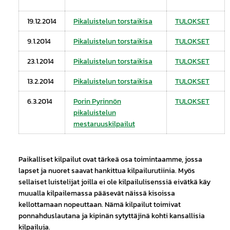
19.12.2014
Pikaluistelun torstaikisa
TULOKSET
9.1.2014
Pikaluistelun torstaikisa
TULOKSET
23.1.2014
Pikaluistelun torstaikisa
TULOKSET
13.2.2014
Pikaluistelun torstaikisa
TULOKSET
6.3.2014
Porin Pyrinnön
TULOKSET
pikaluistelun
mestaruuskilpailut
Paikalliset kilpailut ovat tärkeä osa toimintaamme, jossa
lapset ja nuoret saavat hankittua kilpailurutiinia. Myös
sellaiset luistelijat joilla ei ole kilpailulisenssiä eivätkä käy
muualla kilpailemassa pääsevät näissä kisoissa
kellottamaan nopeuttaan. Nämä kilpailut toimivat
ponnahduslautana ja kipinän sytyttäjinä kohti kansallisia
kilpailuja.