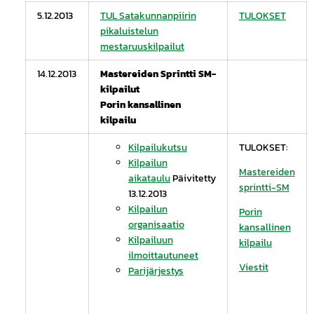
5.12.2013
TUL Satakunnanpiirin
TULOKSET
pikaluistelun
mestaruuskilpailut
14.12.2013
Mastereiden Sprintti SM-
kilpailut
Porin kansallinen
kilpailu
Kilpailukutsu
TULOKSET:
Kilpailun
Mastereiden
aikataulu
Päivitetty
sprintti-SM
13.12.2013
Kilpailun
Porin
organisaatio
kansallinen
Kilpailuun
kilpailu
ilmoittautuneet
Viestit
Parijärjestys