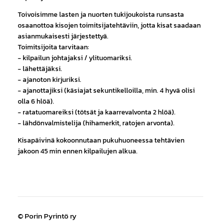
Toivoisimme lasten ja nuorten tukijoukoista runsasta
osaanottoa kisojen toimitsijatehtäviin, jotta kisat saadaan
asianmukaisesti järjestettyä.
Toimitsijoita tarvitaan:
- kilpailun johtajaksi / ylituomariksi.
- lähettäjäksi.
- ajanoton kirjuriksi.
- ajanottajiksi (käsiajat sekuntikelloilla, min. 4 hyvä olisi
olla 6 hlöä).
- ratatuomareiksi (tötsät ja kaarrevalvonta 2 hlöä).
- lähdönvalmistelija (hihamerkit, ratojen arvonta).
Kisapäivinä kokoonnutaan pukuhuoneessa tehtävien
jakoon 45 min ennen kilpailujen alkua.
©
Porin Pyrintö ry