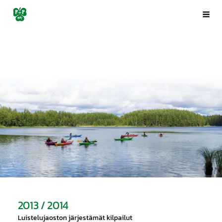
Siirry
Porin Pyrintö ry
Val
sivun
sisältöön
2013 / 2014
Luistelujaoston järjestämät kilpailut