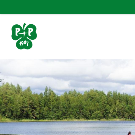
Siirry
sivun
sisältöön
Porin Pyrintö ry