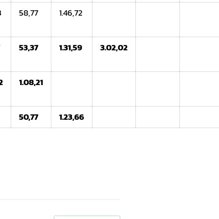
3
58,77
1.46,72
7
53,37
1.31,59
3.02,02
2
1.08,21
50,77
1.23,66