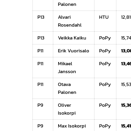
Palonen
P13
Alvari
HTU
12,81
Rosendahl
P13
Veikka Kaiku
PoPy
15,7
P11
Erik Vuorisalo
PoPy
13,0
P11
Mikael
PoPy
13,4
Jansson
P11
Otava
PoPy
15,5
Palonen
P9
Oliver
PoPy
15,3
Isokorpi
P9
Max Isokorpi
PoPy
15,4