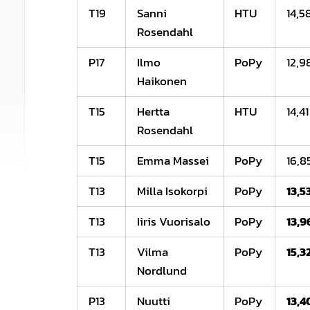
T19
Sanni
HTU
14,5
Rosendahl
P17
Ilmo
PoPy
12,9
Haikonen
T15
Hertta
HTU
14,41
Rosendahl
T15
Emma Massei
PoPy
16,8
T13
Milla Isokorpi
PoPy
13,5
T13
Iiris Vuorisalo
PoPy
13,9
T13
Vilma
PoPy
15,3
Nordlund
P13
Nuutti
PoPy
13,4