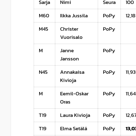
Sarja
Nimi
Seura
100
M60
Ilkka Jussila
PoPy
12,18
M45
Christer
PoPy
Vuorisalo
M
Janne
PoPy
Jansson
N45
Annakaisa
PoPy
11,93
Kivioja
M
Eemil-Oskar
PoPy
11,64
Oras
T19
Laura Kivioja
PoPy
12,6
T19
Elma Setälä
PoPy
13,0