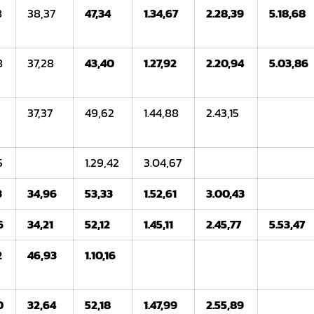
8
38,37
47,34
1.34,67
2.28,39
5.18,68
8
37,28
43,40
1
.27,92
2.20,94
5.03,86
37,37
49,62
1.44,88
2.43,15
5
1.29,42
3.04,67
3
34,96
53,33
1.52,61
3.00,43
6
34,21
52,12
1.45,11
2.45,77
5.53,47
2
46,93
1.10,16
0
32,64
52,18
1.47,99
2.55,89