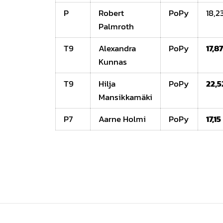
P
Robert
PoPy
18,2
Palmroth
T9
Alexandra
PoPy
17,8
Kunnas
T9
Hilja
PoPy
22,5
Mansikkamäki
P7
Aarne Holmi
PoPy
17,15