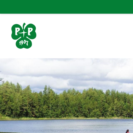
Siirry
sivun
sisältöön
Porin Pyrintö ry