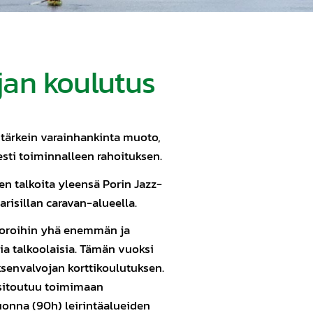
jan koulutus
 tärkein varainhankinta muoto,
esti toiminnalleen rahoituksen.
den talkoita yleensä Porin Jazz-
arisillan caravan-alueella.
uoroihin yhä enemmän ja
a talkoolaisia. Tämän vuoksi
ksenvalvojan korttikoulutuksen.
 sitoutuu toimimaan
onna (90h) leirintäalueiden