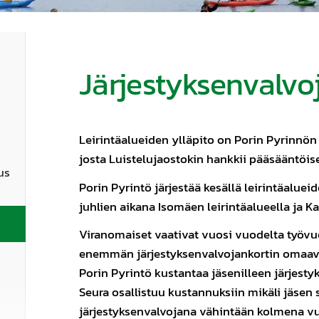
Järjestyksenvalvo
Leirintäalueiden ylläpito on Porin Pyrinnön
josta Luistelujaostokin hankkii pääsääntöis
us
Porin Pyrintö järjestää kesällä leirintäaluei
juhlien aikana Isomäen leirintäalueella ja Ka
Viranomaiset vaativat vuosi vuodelta työv
enemmän järjestyksenvalvojankortin omaavi
Porin Pyrintö kustantaa jäsenilleen järjesty
Seura osallistuu kustannuksiin mikäli jäsen
järjestyksenvalvojana vähintään kolmena vu