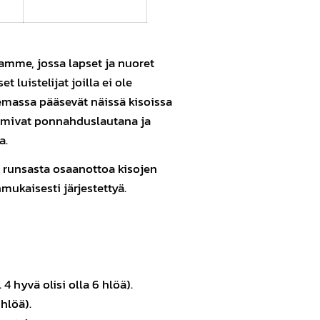
aamme, jossa lapset ja nuoret
t luistelijat joilla ei ole
lemassa pääsevät näissä kisoissa
oimivat ponnahduslautana ja
a.
a runsasta osaanottoa kisojen
nmukaisesti järjestettyä.
 4 hyvä olisi olla 6 hlöä).
 hlöä).