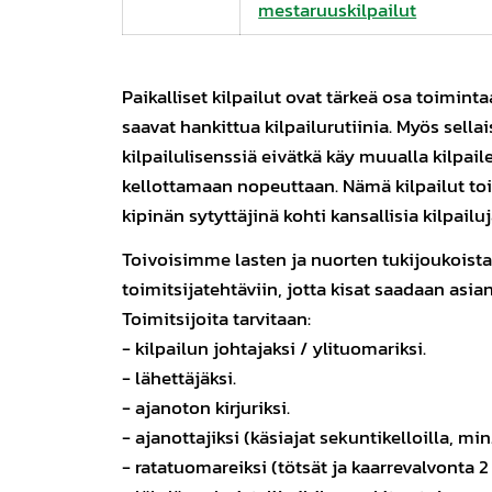
mestaruuskilpailut
Paikalliset kilpailut ovat tärkeä osa toimint
saavat hankittua kilpailurutiinia. Myös sellaise
kilpailulisenssiä eivätkä käy muualla kilpai
kellottamaan nopeuttaan. Nämä kilpailut t
kipinän sytyttäjinä kohti kansallisia kilpailuj
Toivoisimme lasten ja nuorten tukijoukoist
toimitsijatehtäviin, jotta kisat saadaan asia
Toimitsijoita tarvitaan:
- kilpailun johtajaksi / ylituomariksi.
- lähettäjäksi.
- ajanoton kirjuriksi.
- ajanottajiksi (käsiajat sekuntikelloilla, min.
- ratatuomareiksi (tötsät ja kaarrevalvonta 2