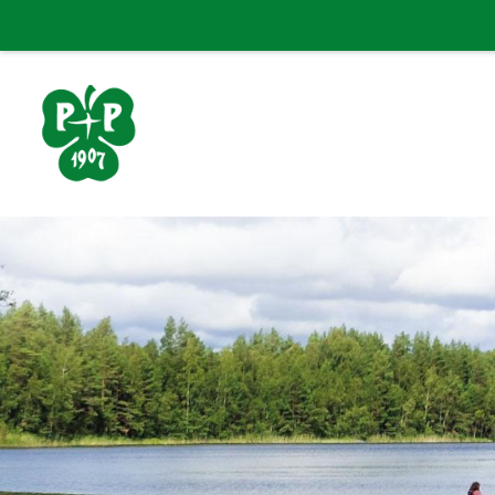
Siirry
sivun
sisältöön
Porin Pyrintö ry