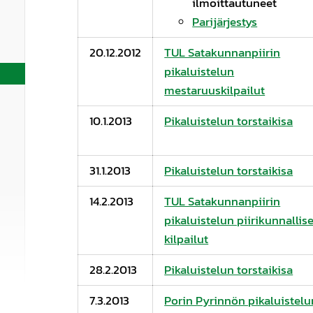
ilmoittautuneet
Parijärjestys
20.12.2012
TUL Satakunnanpiirin
pikaluistelun
mestaruuskilpailut
10.1.2013
Pikaluistelun torstaikisa
31.1.2013
Pikaluistelun torstaikisa
14.2.2013
TUL Satakunnanpiirin
pikaluistelun piirikunnallise
kilpailut
28.2.2013
Pikaluistelun torstaikisa
7.3.2013
Porin Pyrinnön pikaluistelu