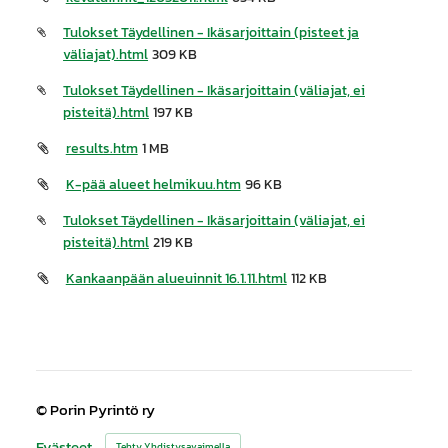
Tulokset Täydellinen - Ikäsarjoittain (pisteet ja
väliajat).html
309 KB
Tulokset Täydellinen - Ikäsarjoittain (väliajat, ei
pisteitä).html
197 KB
results.htm
1 MB
K-pää alueet helmikuu.htm
96 KB
Tulokset Täydellinen - Ikäsarjoittain (väliajat, ei
pisteitä).html
219 KB
Kankaanpään alueuinnit 16.1.11.html
112 KB
©
Porin Pyrintö ry
Evästeet
Tehty Yhdistysavaimella