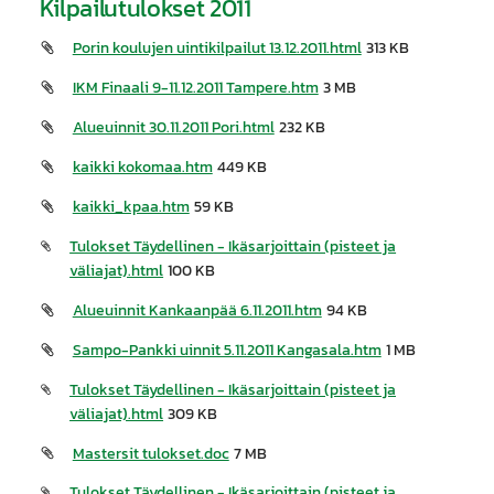
Kilpailutulokset 2011
Porin koulujen uintikilpailut 13.12.2011.html
313 KB
IKM Finaali 9-11.12.2011 Tampere.htm
3 MB
Alueuinnit 30.11.2011 Pori.html
232 KB
kaikki kokomaa.htm
449 KB
kaikki_kpaa.htm
59 KB
Tulokset Täydellinen - Ikäsarjoittain (pisteet ja
väliajat).html
100 KB
Alueuinnit Kankaanpää 6.11.2011.htm
94 KB
Sampo-Pankki uinnit 5.11.2011 Kangasala.htm
1 MB
Tulokset Täydellinen - Ikäsarjoittain (pisteet ja
väliajat).html
309 KB
Mastersit tulokset.doc
7 MB
Tulokset Täydellinen - Ikäsarjoittain (pisteet ja