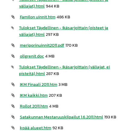
väliajat).html
944 KB
Familon uinnit.htm
486 KB
Tulokset Täydellinen - Ikäsarjoittain (pisteet ja
väliajat).html
297 KB
meriporinuinnit2011.pdf
170 KB
ollgrenit.doc
4 MB
Tulokset Täydellinen - Ikäsarjoittain (väliajat, ei
pisteitä).html
287 KB
IKM Finaali 2011.htm
3 MB
IKM kaikki.htm
207 KB
Rollot 2011.htm
4 MB
Satakunnan Mestaruuskilpailut 1.6.2011.html
193 KB
kpää alueet.htm
92 KB