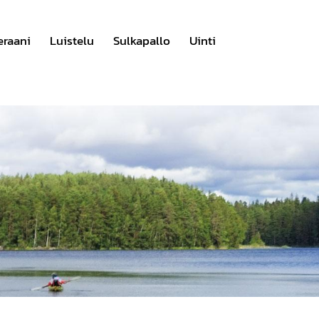
eraani
Luistelu
Sulkapallo
Uinti