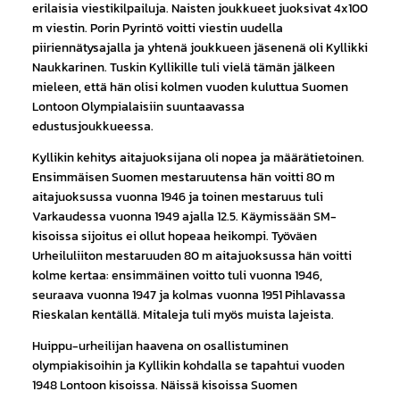
erilaisia viestikilpailuja. Naisten joukkueet juoksivat 4x100
m viestin. Porin Pyrintö voitti viestin uudella
piiriennätysajalla ja yhtenä joukkueen jäsenenä oli Kyllikki
Naukkarinen. Tuskin Kyllikille tuli vielä tämän jälkeen
mieleen, että hän olisi kolmen vuoden kuluttua Suomen
Lontoon Olympialaisiin suuntaavassa
edustusjoukkueessa.
Kyllikin kehitys aitajuoksijana oli nopea ja määrätietoinen.
Ensimmäisen Suomen mestaruutensa hän voitti 80 m
aitajuoksussa vuonna 1946 ja toinen mestaruus tuli
Varkaudessa vuonna 1949 ajalla 12.5. Käymissään SM-
kisoissa sijoitus ei ollut hopeaa heikompi. Työväen
Urheiluliiton mestaruuden 80 m aitajuoksussa hän voitti
kolme kertaa: ensimmäinen voitto tuli vuonna 1946,
seuraava vuonna 1947 ja kolmas vuonna 1951 Pihlavassa
Rieskalan kentällä. Mitaleja tuli myös muista lajeista.
Huippu-urheilijan haavena on osallistuminen
olympiakisoihin ja Kyllikin kohdalla se tapahtui vuoden
1948 Lontoon kisoissa. Näissä kisoissa Suomen