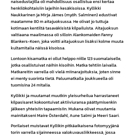
naisedustajilla oli mahdollisuus osallistua ensi kertaa
henkilökohtaisiin lajeihin kesäkisoissa. Kyllikki
Naukkarinen ja Mirja Jämes (myöh. Salminen) edustivat
maatamme 80 m aitajuoksussa. He olivat jo tuttuja
kotimaan kentiltä tasaväkisistä kilpailuista. Aitajuoksun
valtiaana maailmassa oli silloin Alankomaiden Fanny
Blankers-Koen, joka voitti aitajuoksun lisäksi kolme muuta
kultamitalia näissä kisoissa.
Lontoon kisamatka ei ollut helppo niille 123 suomalaiselle,
jotka osallistuivat näihin kisoihin. Matka tehtiin laivalla.
Matkareitin varrella oli vielä miinarajoituksia, joten sinne
ei menty suorinta tietä. Paluumatkalla joukkueella oli
tuomisina 24 mitalia.
Kyllikki ja muutamat muutkin yleisurheilua harrastaneet
kilpasisaret kokoontuivat aktiiviuransa päättymisenkin
jälkeen yhteisiin tapaamisiin. Mukana olivat muutamia
mainitakseni Maire Österdahl, Aune Salmi ja Meeri Saari.
Porilaiset muistavat Kyllikin pitkäaikaisena fotomyyjänä
torin varrella sijainneessa valokuvausliikkeessä, jossa