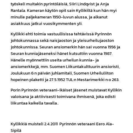
työskeli muitakin pyrintöläisiä, Siiri Lindqvist ja Anja
Rantala. Kameran käytön opit sain Kyllikiltä kun hän myi
minulle paljekameran 1950-luvun alussa, ja alkanut
asiakkuus jatkui vuosikymmenten yli.
Kyllikki ehti toimia vastuullisissa tehtävissä Pyrinnön
johtokunnassa sekä naisjaoston ja yleisurheilujaoston
johtokunnissa. Seuran ansiomerkin hän sai vuonna 1956 ja
Seuran kunniajäseneksi hänet kutsuttiin vuonna 1987.
Hänelle myönnettiin useita urheilun kunnia- ja
ansiomerkkejä, mm. Suomen Liikuntakulttuurin ansioristi,
Joulukuun 6:n päivän juhlamitali, Suomen Urheiluliiton
hopeinen plaketti ja 27.5.1952 TUL:n Mestarimerkki n:o 263.
Porin Pyrinnön veteraani-ikäiset jäsenet muistavat Kyllikin
valoisana ja aktiivisesti toimivana ihmisenä, joka edisti
liikuntaa kaikella tavalla..
Kyllikkiä muisteli 2.4.2011 Pyrinnön veteraani Eero Ala-
Sipilä