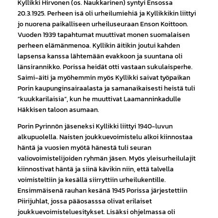
Kyllikki Hirvonen (os. Naukkarinen) syntyi Ensossa
20.3.1925. Perheen isä oli urheilumiehiä ja Kyllikkikin liittyi
jo nuorena paikalliseen urheiluseuraan Enson Koittoon.
Vuoden 1939 tapahtumat muuttivat monen suomalaisen
perheen elämänmenoa. Kyllikin äitikin joutui kahden
lapsensa kanssa lähtemään evakkoon ja suuntana oli
länsirannikko. Porissa heidät otti vastaan sukulaisperhe.
Saimi-äiti ja myöhemmin myös Kyllikki saivat työpaikan
Porin kaupunginsairaalasta ja samanaikaisesti heistä tuli
”kuukkarilaisia”, kun he muuttivat Laamanninkadulle
Häkkisen taloon asumaan.
Porin Pyrinnön jäseneksi Kyllikki liittyi 1940-luvun
alkupuolella. Naisten joukkuevoimistelu alkoi kiinnostaa
häntä ja vuosien myötä hänestä tuli seuran
valiovoimistelijoiden ryhmän jäsen. Myös yleisurheilulajit
kiinnostivat häntä ja siinä kävikin niin, että talvella
voimisteltiin ja kesällä siirryttiin urheilukentille.
Ensimmäisenä rauhan kesänä 1945 Porissa järjestettiin
Piirijuhlat, jossa pääosasssa olivat erilaiset
joukkuevoimisteluesitykset. Lisäksi ohjelmassa oli