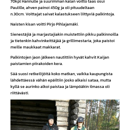
70kpl Hannulle ja suurimman kalan voitto taas osui
Paulille, ahven painoi 450g ja oli pituudeltaan
n.30cm. Voittajat saivat kalastukseen liittyviä palkintoja.
Naisten kisan voitti Pirjo Pihlajamäki.
Sienestäjiä ja marjastajiakin muistettiin pikku palkinnoilla
ja tietenkin kahvinkeittäjää ja grillimestaria, joka paistoi
meille maukkaat makkarat.
Palkintojen jaon jälkeen nautittiin hyvät kahvit Kaijan
paistamien piirakoiden kera.
Sää suosi retkeilijöitä koko matkan, vaikka kaupungista
lähdettäessä vähän epäiltiin josko alkaisi sataa, mutta
kyllä se aurinko alkoi paistaa ja lämpöäkin ilmassa oli
riittävästi.