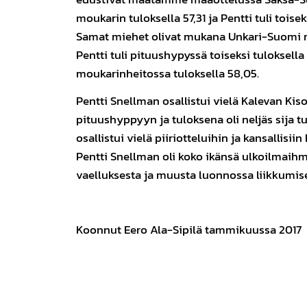
moukarin tuloksella 57,31 ja Pentti tuli toise
Samat miehet olivat mukana Unkari-Suomi 
Pentti tuli pituushypyssä toiseksi tuloksella 
moukarinheitossa tuloksella 58,05.
Pentti Snellman osallistui vielä Kalevan Kis
pituushyppyyn ja tuloksena oli neljäs sija 
osallistui vielä piiriotteluihin ja kansallisiin
Pentti Snellman oli koko ikänsä ulkoilmaihmi
vaelluksesta ja muusta luonnossa liikkumise
Koonnut Eero Ala-Sipilä tammikuussa 2017