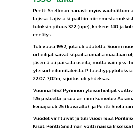
Pentti Snellman harrasti myös vauhdittomia h
lajissa. Lajissa kilpailtiin piirinmestaruuksist
tuloksin pituus 322 (upe), korkeus 140 ja kol
ennätys.
Tuli vuosi 1952, jota oli odotettu. Suomi no
urheilijat saivat kilpailla omalla maallaan 
jäseniä oli paikalla useita, mutta vain yksi h
yleisurheilumitaleista. Pituushyppytuloksia 
22.07. 7,02m, sijoitus oli yhdeksäs.
Vuonna 1952 Pyrinnön yleisurheilijat voittiv
126 pisteellä ja seuran nimi komeilee Auramal
kerääjiä oli 25 (kuva alla) ja Pentti Snellman 
Vuodet vaihtuivat ja tuli vuosi 1953. Porilais
Kisat. Pentti Snellman voitti näissä kisoissa 