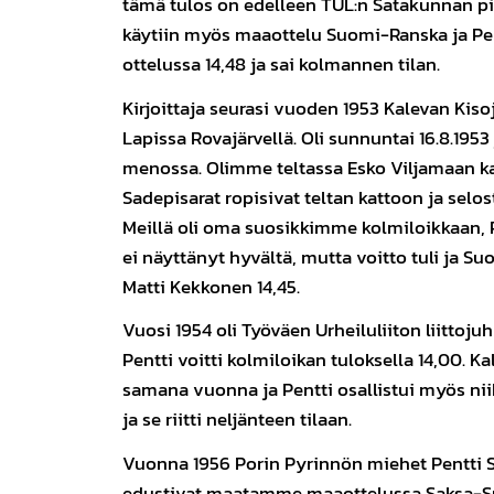
tämä tulos on edelleen TUL:n Satakunnan p
käytiin myös maaottelu Suomi-Ranska ja Pen
ottelussa 14,48 ja sai kolmannen tilan.
Kirjoittaja seurasi vuoden 1953 Kalevan Kis
Lapissa Rovajärvellä. Oli sunnuntai 16.8.1953
menossa. Olimme teltassa Esko Viljamaan ka
Sadepisarat ropisivat teltan kattoon ja selos
Meillä oli oma suosikkimme kolmiloikkaan, 
ei näyttänyt hyvältä, mutta voitto tuli ja S
Matti Kekkonen 14,45.
Vuosi 1954 oli Työväen Urheiluliiton liittojuh
Pentti voitti kolmiloikan tuloksella 14,00. Ka
samana vuonna ja Pentti osallistui myös niih
ja se riitti neljänteen tilaan.
Vuonna 1956 Porin Pyrinnön miehet Pentti S
edustivat maatamme maaottelussa Saksa-Su