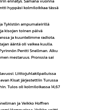
iirin ennätys. Samana vuonna
tti hyppäsi kolmiloikkaa tässä
oja Tykistön ampumaleirillä
 ja kisojen toinen päivä
nssa ja kuuntelimme radiota.
tajan ääntä oli vaikea kuulla.
Pyrinnön Pentti Snellman. Alku
uomen mestaruus. Pronssia sai
lavuosi. Liittojuhlakilpailuissa
levan Kisat järjestettiin Turussa
in. Tulos oli kolmiloikassa 14,67
nellman ja Veikko Hoffren
omi Hampurissa. Veikko voitti