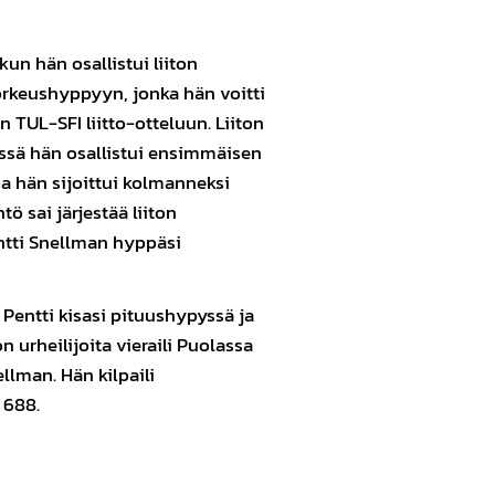
 kun hän osallistui liiton
korkeushyppyyn, jonka hän voitti
 TUL-SFI liitto-otteluun. Liiton
issä hän osallistui ensimmäisen
sa hän sijoittui kolmanneksi
tö sai järjestää liiton
ntti Snellman hyppäsi
a Pentti kisasi pituushypyssä ja
n urheilijoita vieraili Puolassa
llman. Hän kilpaili
 688.