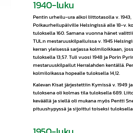
1940-luku
Pentin urheilu-ura alkoi liittotasolla v. 1943,
Poikaurheilupäiville Helsingissä alle 18-v. 
tuloksella 160. Samana vuonna hänet valittiin
TUL:n mestaruuskilpailuissa v. 1945 Helsing
kerran yleisessä sarjassa kolmiloikkaan, jos
tuloksella 13,57. Tuli vuosi 1948 ja Porin Pyrin
mestaruuskilpailut Herralahden kentällä. Pe
kolmiloikassa hopealle tuloksella 14,12.
Kalevan Kisat järjestettiin Kymissä v. 1949 j
tuloksena oli kolmas tila tuloksella 689. Liito
keväällä ja siellä oli mukana myös Pentti Sne
pituushypyssä ja sijoittui toiseksi tuloksella
1950-luku