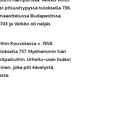
ksi pituushypyssä tuloksella 736.
maaottelussa Budapestissa.
743 ja Veikko oli neljäs
oihin Kouvolassa v. 1958
tuloksella 737. Myöhemmin hän
 kilpailuihin. Urheilu-uran lisäksi
nen, joka piti kävelystä,
sta.