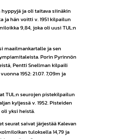
yppyjä ja oli taitava siinäkin
a ja hän voitti v. 1951 kilpailun
miloikka 9,84, joka oli uusi TUL:n
usi maailmankartalle ja sen
olympiamitaleista. Porin Pyrinnön
eistä, Pentti Snellman kilpaili
vuonna 1952: 21.07. 7,09m ja
at TUL:n seurojen pistekilpailun
jan kyljessä v. 1952. Pisteiden
oli yksi heistä.
et seurat saivat järjestää Kalevan
kolmiloikan tuloksella 14,79 ja