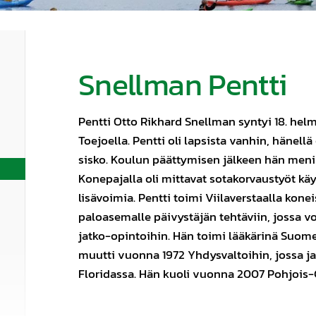
Snellman Pentti
Pentti Otto Rikhard Snellman syntyi 18. helm
Toejoella. Pentti oli lapsista vanhin, hänellä
sisko. Koulun päättymisen jälkeen hän meni
Konepajalla oli mittavat sotakorvaustyöt käyn
lisävoimia. Pentti toimi Viilaverstaalla kone
paloasemalle päivystäjän tehtäviin, jossa vo
jatko-opintoihin. Hän toimi lääkärinä Suo
muutti vuonna 1972 Yhdysvaltoihin, jossa ja
Floridassa. Hän kuoli vuonna 2007 Pohjois-