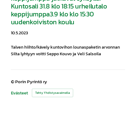
Kuntosali 31.8 klo 18:15 urheilutalo
keppijumppa3.9 klo klo 15:30
uudenkoiviston koulu
10.5.2023
Talven hiihto/kävely kuntovihon lounaspaketin arvonnan
Silta lyhtyyn voitti Seppo Kouvo ja Veli Salsoila
©
Porin Pyrintö ry
Evästeet
Tehty Yhdistysavaimella