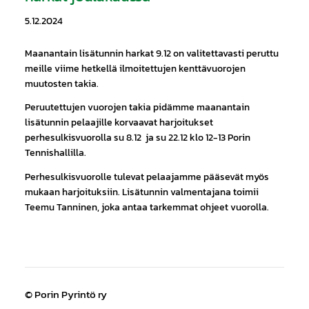
5.12.2024
Maanantain lisätunnin harkat 9.12 on valitettavasti peruttu
meille viime hetkellä ilmoitettujen kenttävuorojen
muutosten takia.
Peruutettujen vuorojen takia pidämme maanantain
lisätunnin pelaajille korvaavat harjoitukset
perhesulkisvuorolla su 8.12 ja su 22.12 klo 12-13 Porin
Tennishallilla.
Perhesulkisvuorolle tulevat pelaajamme pääsevät myös
mukaan harjoituksiin. Lisätunnin valmentajana toimii
Teemu Tanninen, joka antaa tarkemmat ohjeet vuorolla.
©
Porin Pyrintö ry