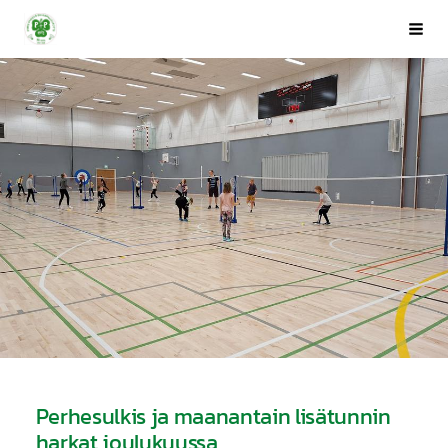
Siirry
Porin Pyrintö ry
Val
sivun
sisältöön
Perhesulkis ja maanantain lisätunnin
harkat joulukuussa