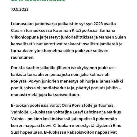
10.9.2023
Lounasulan juniorisarja polkaistiin syksyn 2023 osalta
Clearin turnauksessa Kaarinan KiloSportissa. Samana
viikonloppuna järjestetyt juniorieliittikisat ja Mansen Sulan
kansalliset kisat verottivat raskaasti osallistujamäärää ja
turnauksen yleistunnelma olikin poikkeuksellisen
rauhallinen.
Porista saatiin jalkeille jälleen iskukykyinen joukkue -
kaikista turnauksen pelaajista noin joka kolmas oli
PoPystä. PoPyn juniorien menestys oli hurjaa: lähes kaikki
poolit, joissa oli porilaisedustaja, päättyi porilaisjuhliin -
monasti vielä jopa kaksoisvoittoon.
E-luokan pooleissa voitot Onni Koivistolle ja Tuomas
Vainiolle. C-luokassa voittajina Leevi Lahtinen ja Markus
Vainio - poikien keskinäisessä jatkopelissä pidemmän
korren nappasi Leevi. C-luokan menestystä täydensi Eino
Susi hopeallaan. B-luokassa kaksoisvoiton nappasivat