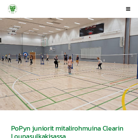
Siirry
Porin Pyrintö ry
Val
sivun
sisältöön
PoPyn juniorit mitalirohmuina Clearin
Lounasulkakisassa