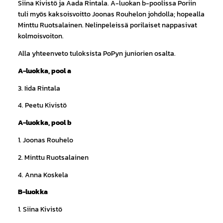
Siina Kivistö ja Aada Rintala. A-luokan b-poolissa Poriin
tuli myös kaksoisvoitto Joonas Rouhelon johdolla; hopealla
Minttu Ruotsalainen. Nelinpeleissä porilaiset nappasivat
kolmoisvoiton.
Alla yhteenveto tuloksista PoPyn juniorien osalta.
A-luokka, pool a
3. Iida Rintala
4. Peetu Kivistö
A-luokka, pool b
1. Joonas Rouhelo
2. Minttu Ruotsalainen
4. Anna Koskela
B-luokka
1. Siina Kivistö