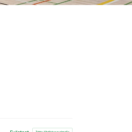
Evästeet
Tehty Yhdistysavaimella