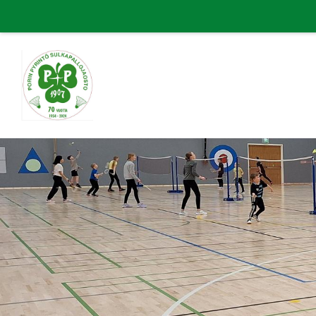
Siirry
sivun
sisältöön
Porin Pyrintö ry