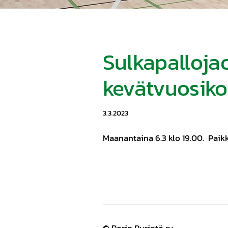
Sulkapalloja
kevätvuosiko
3.3.2023
Maanantaina 6.3 klo 19.00. Paikk
©
Porin Pyrintö ry