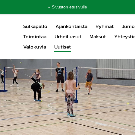
« Sivuston etusivulle
Sulkapallo
Ajankohtaista
Ryhmät
Junio
Toimintaa
Urheiluasut
Maksut
Yhteysti
Valokuvia
Uutiset