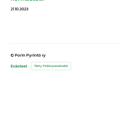
21.10.2023
©
Porin Pyrintö ry
Evästeet
Tehty Yhdistysavaimella