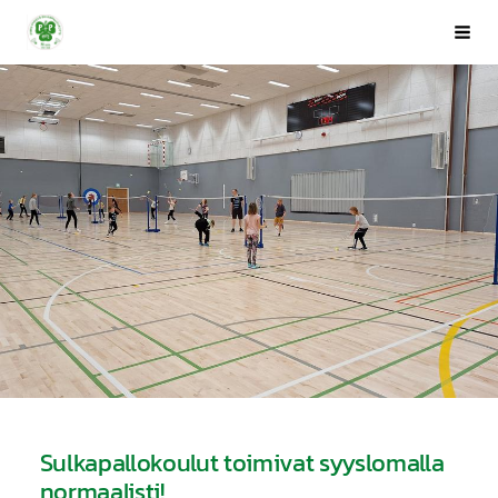
Siirry
Porin Pyrintö ry
Val
sivun
sisältöön
Sulkapallokoulut toimivat syyslomalla
normaalisti!