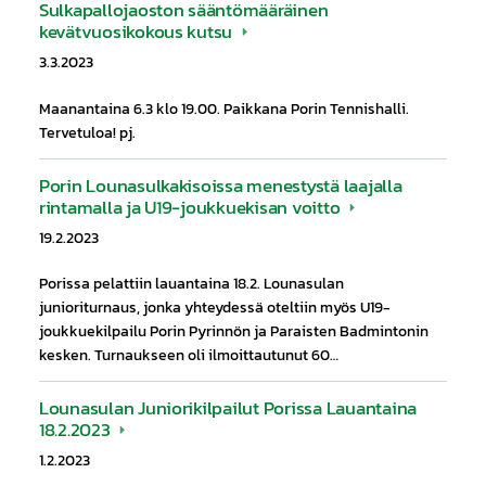
Sulkapallojaoston sääntömääräinen
kevätvuosikokous kutsu
3.3.2023
Maanantaina 6.3 klo 19.00. Paikkana Porin Tennishalli.
Tervetuloa! pj.
Porin Lounasulkakisoissa menestystä laajalla
rintamalla ja U19-joukkuekisan voitto
19.2.2023
Porissa pelattiin lauantaina 18.2. Lounasulan
junioriturnaus, jonka yhteydessä oteltiin myös U19-
joukkuekilpailu Porin Pyrinnön ja Paraisten Badmintonin
kesken. Turnaukseen oli ilmoittautunut 60…
Lounasulan Juniorikilpailut Porissa Lauantaina
18.2.2023
1.2.2023