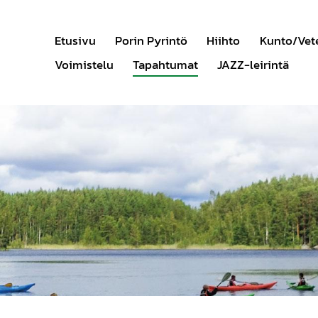
Etusivu
Porin Pyrintö
Hiihto
Kunto/Vet
Voimistelu
Tapahtumat
JAZZ-leirintä