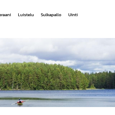
eraani
Luistelu
Sulkapallo
Uinti