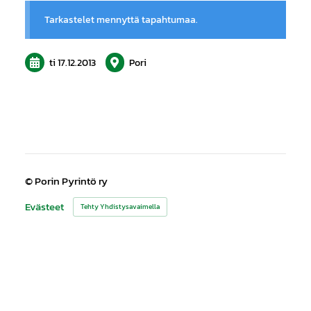
Tarkastelet mennyttä tapahtumaa.
ti 17.12.2013
Pori
©
Porin Pyrintö ry
Evästeet
Tehty Yhdistysavaimella