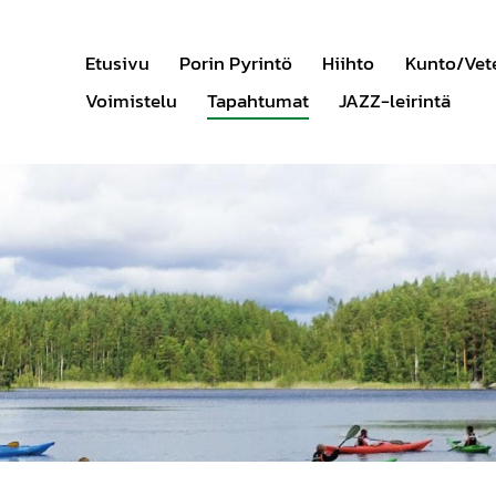
Etusivu
Porin Pyrintö
Hiihto
Kunto/Vet
Voimistelu
Tapahtumat
JAZZ-leirintä