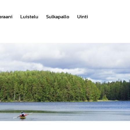
eraani
Luistelu
Sulkapallo
Uinti