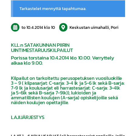
Tarkastelet mennyttä tapahtumaa.
to 10.4.2014
klo 10
Keskustan uimahalli, Pori
KLL:n SATAKUNNAN PIIRIN
UINTIMESTARUUSKILPAILUT
Porissa torstaina 10.4.2014 klo 10.00. Verryttely
alkaa klo 9.00.
Kilpailut on tarkoitettu perusopetuksen vuosiluokille
3 – 9 ( kilpasarjat: C-sarja: 3-4 lk ja 5-6 lk sekä B-sarja:
7-9 lk ja koulusarjat eli harrastesarjat: C-sarja: 3-4lk
ja 5-6lk sekä B-sarja 7-9lk)), lukioiden ja
ammatillisten koulujen (A-sarja) opiskelijoille sekä
näiden koulujen opettajille.
LAJIJÄRJESTYS