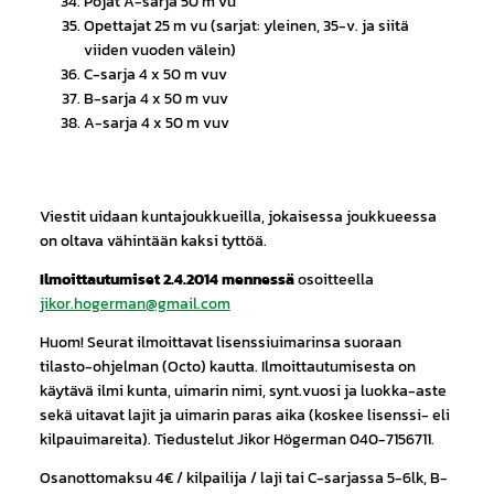
Pojat A-sarja 50 m vu
Opettajat 25 m vu (sarjat: yleinen, 35-v. ja siitä
viiden vuoden välein)
C-sarja 4 x 50 m vuv
B-sarja 4 x 50 m vuv
A-sarja 4 x 50 m vuv
Viestit uidaan kuntajoukkueilla, jokaisessa joukkueessa
on oltava vähintään kaksi tyttöä.
Ilmoittautumiset 2.4.2014 mennessä
osoitteella
jikor.hogerman@gmail.com
Huom! Seurat ilmoittavat lisenssiuimarinsa suoraan
tilasto-ohjelman (Octo) kautta. Ilmoittautumisesta on
käytävä ilmi kunta, uimarin nimi, synt.vuosi ja luokka-aste
sekä uitavat lajit ja uimarin paras aika (koskee lisenssi- eli
kilpauimareita). Tiedustelut Jikor Högerman 040-7156711.
Osanottomaksu 4€ / kilpailija / laji tai C-sarjassa 5-6lk, B-