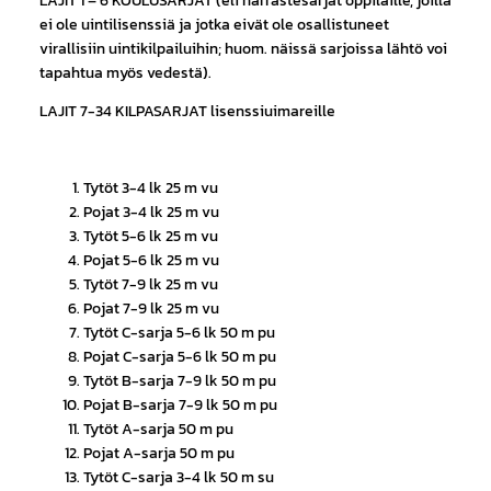
LAJIT 1 – 6 KOULUSARJAT (eli harrastesarjat oppilaille, joilla
ei ole uintilisenssiä ja jotka eivät ole osallistuneet
virallisiin uintikilpailuihin; huom. näissä sarjoissa lähtö voi
tapahtua myös vedestä).
LAJIT 7-34 KILPASARJAT lisenssiuimareille
Tytöt 3-4 lk 25 m vu
Pojat 3-4 lk 25 m vu
Tytöt 5-6 lk 25 m vu
Pojat 5-6 lk 25 m vu
Tytöt 7-9 lk 25 m vu
Pojat 7-9 lk 25 m vu
Tytöt C-sarja 5-6 lk 50 m pu
Pojat C-sarja 5-6 lk 50 m pu
Tytöt B-sarja 7-9 lk 50 m pu
Pojat B-sarja 7-9 lk 50 m pu
Tytöt A-sarja 50 m pu
Pojat A-sarja 50 m pu
Tytöt C-sarja 3-4 lk 50 m su