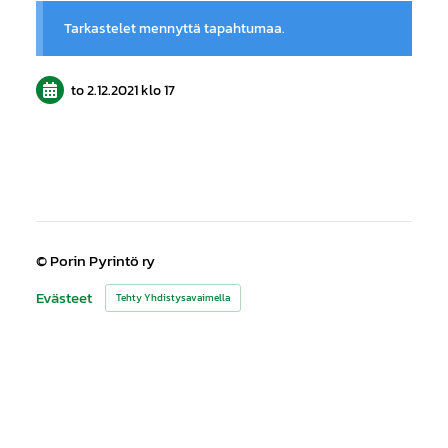
Tarkastelet mennyttä tapahtumaa.
to 2.12.2021
klo 17
©
Porin Pyrintö ry
Evästeet
Tehty Yhdistysavaimella