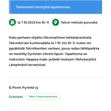
Tarkastelet mennyttä tapahtumaa.
la 7.10.2023
klo 10
–
11
Tekun metsän pururata
Koko perheen ohjattu liikunnallinen tehtävärastirata
Tekunkorven kuntoradalla la 7.10. klo 10-11. Auton voi
pysäköidä Tekniikantien varteen, jossa radan lähtöpaikka
on merkitty Pyrinnön vihrein lipuin. Tapahtuma on
maksuton. Nappaa myös ystävät mukaan! Mehutarjoilu!
Lämpimästi tervetuloa!
©
Porin Pyrintö ry
Evästeet
Tehty Yhdistysavaimella