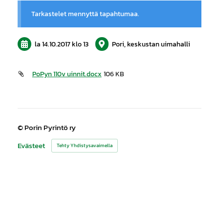
Tarkastelet mennyttä tapahtumaa.
la 14.10.2017
klo 13
Pori, keskustan uimahalli
PoPyn 110v uinnit.docx
106 KB
©
Porin Pyrintö ry
Evästeet
Tehty Yhdistysavaimella